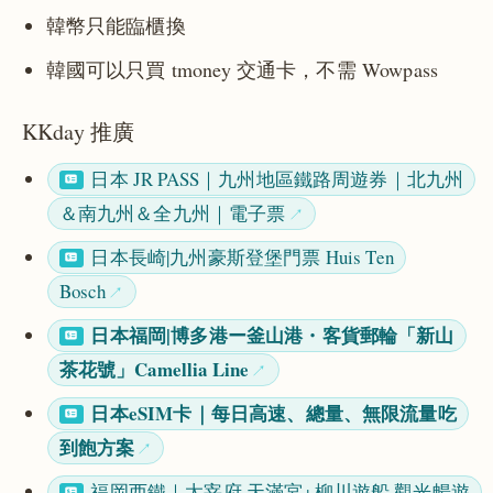
韓幣只能臨櫃換
韓國可以只買 tmoney 交通卡，不需 Wowpass
KKday 推廣
日本 JR PASS｜九州地區鐵路周遊券｜北九州
＆南九州＆全九州｜電子票
日本長崎|九州豪斯登堡門票 Huis Ten
Bosch
日本福岡|博多港ー釜山港・客貨郵輪「新山
茶花號」Camellia Line
日本eSIM卡｜每日高速、總量、無限流量吃
到飽方案
福岡西鐵｜太宰府 天滿宮+柳川遊船 觀光暢遊