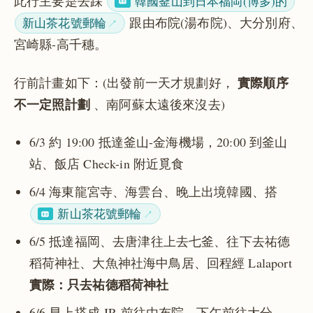
此行主要是去踩
韓國釜山到日本福岡(博多)的
跟由布院(湯布院)、大分別府、
新山茶花號郵輪
宮崎縣-高千穗。
實際順序
行前計畫如下：(出發前一天才規劃好，
不一定照計劃
、南阿蘇太遠後來沒去)
6/3 約 19:00 抵達釜山-金海機場，20:00 到釜山
站、飯店 Check-in 附近覓食
6/4 海東龍宮寺、海雲台、晚上出境韓國、搭
新山茶花號郵輪
6/5 抵達福岡、去唐津往上去七釜、往下去祐德
稻荷神社、大魚神社海中鳥居、回程經 Lalaport
實際：只去祐德稻荷神社
6/6 早上搭成 JR 前往由布院、下午前往大分