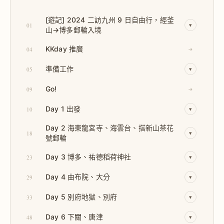
[遊記] 2024 二訪九州 9 日自由行，經釜
01
▾
山→博多郵輪入境
KKday 推廣
04
→
準備工作
05
▾
Go!
09
→
Day 1 出發
10
▾
Day 2 海東龍宮寺、海雲台、搭新山茶花
18
▾
號郵輪
Day 3 博多、祐德稻荷神社
23
▾
Day 4 由布院、大分
29
▾
Day 5 別府地獄、別府
33
▾
Day 6 下關、唐津
48
▾