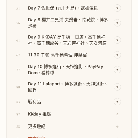
Day 7 佐世保 (九十九島)、武雄溫泉
51
▾
Day 8 櫻井二見浦 夫婦岩、南藏院、博多
56
▾
巡禮
Day 9 KKDAY 高千穗一日遊，高千穗神
61
▾
社、高千穗峽谷、天岩戸神社、天安河原
11:30 午餐 高千穗料理 神樂宿
67
▾
Day 10 博多逛街、天神逛街、PayPay
77
▾
Dome 看棒球
Day 11 Lalaport、博多逛街、天神逛街、
80
▾
回程
戰利品
83
▾
KKday 推廣
87
→
更多遊記
88
→