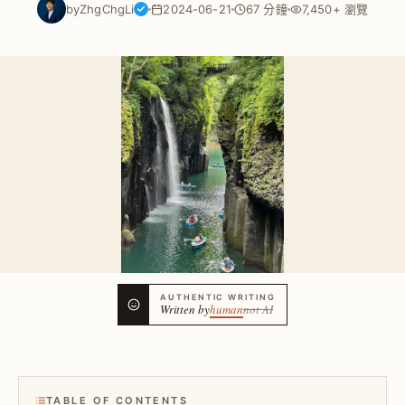
by
ZhgChgLi
2024-06-21
67 分鐘
7,450+ 瀏覽
AUTHENTIC WRITING
Written by
human
not AI
TABLE OF CONTENTS