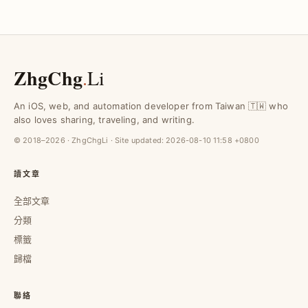
ZhgChg
.
Li
An iOS, web, and automation developer from Taiwan 🇹🇼 who
also loves sharing, traveling, and writing.
© 2018–2026 · ZhgChgLi · Site updated:
2026-08-10 11:58 +0800
讀文章
全部文章
分類
標籤
歸檔
聯絡