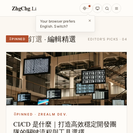
ZhgChg
.
Li
×
Your browser prefers
English. Switch?
釘選
· 編輯精選
PINNED
EDITOR'S PICKS · 04
PINNED · ZREALM DEV.
CI/CD 是什麼｜打造高效穩定開發團
隊的關鍵流程與工具選擇