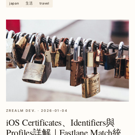
japan
生活
travel
ZREALM DEV. · 2026-01-04
iOS Certificates、Identifiers與
Profiles詳解｜Fastlane Match統