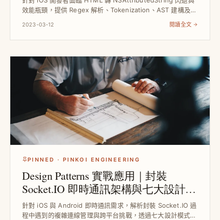
針對 iOS 開發者面臨 HTML 轉 NSAttributedString 閃退與
效能瓶頸，提供 Regex 解析、Tokenization、AST 建構及樣
式繼承等完整解法，實現高效且可擴充的字串渲染引擎，提
2023-03-12
閱讀全文
升...
PINNED · PINKOI ENGINEERING
Design Patterns 實戰應用｜封裝
Socket.IO 即時通訊架構與七大設計模
式解析
針對 iOS 與 Android 即時通訊需求，解析封裝 Socket.IO 過
程中遇到的複雜連線管理與跨平台挑戰，透過七大設計模式優