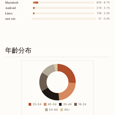
Macintosh
605 · 8.7%
Android
216 · 3.1%
Linux
159 · 2.3%
(not set)
31 · 0.4%
年齡分布