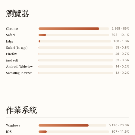
瀏覽器
Chrome
5,968 · 86%
Safari
703 · 10.1%
Edge
108 · 1.6%
Safari (in-app)
55 · 0.8%
Firefox
46 · 0.7%
(not set)
33 · 0.5%
Android Webview
14 · 0.2%
Samsung Internet
12 · 0.2%
作業系統
Windows
5,120 · 73.8%
iOS
807 · 11.6%