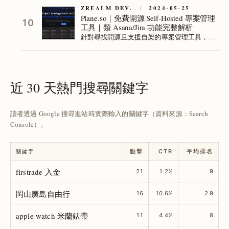
指派負責人及每日 PR 統計通知，提升 CI/CD
ZREALM DEV.
/
2024-05-25
Plane.so｜免費開源 Self-Hosted 專案管理
執行效率與成本優化。
10
工具｜類 Asana/Jira 功能完整解析
針對尋找開源且支援自架的專案管理工具，用
Plane.so 解決 Asana/Jira 高成本與內控限制問
題，透過實務操作與 Scrum 流程範例，大幅提
升跨團隊協作與任務透明度，打造高效專案管
理環境。
近 30 天熱門搜尋關鍵字
讀者透過 Google 搜尋進站時實際輸入的關鍵字（資料來源：Search
Console）。
點擊
CTR
平均排名
關鍵字
firstrade 入金
21
1.2%
9
岡山廣島自由行
16
10.6%
2.9
apple watch 米蘭錶帶
11
4.4%
8