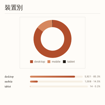
裝置別
desktop
5,921 · 85.3%
mobile
1,008 · 14.5%
tablet
14 · 0.2%