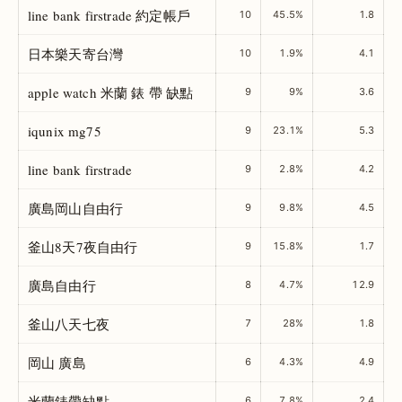
line bank firstrade 約定帳戶
10
45.5%
1.8
日本樂天寄台灣
10
1.9%
4.1
apple watch 米蘭 錶 帶 缺點
9
9%
3.6
iqunix mg75
9
23.1%
5.3
line bank firstrade
9
2.8%
4.2
廣島岡山自由行
9
9.8%
4.5
釜山8天7夜自由行
9
15.8%
1.7
廣島自由行
8
4.7%
12.9
釜山八天七夜
7
28%
1.8
岡山 廣島
6
4.3%
4.9
米蘭錶帶缺點
6
7.8%
2.4