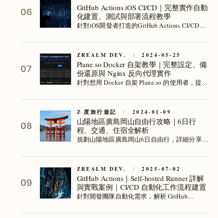
GitHub Actions iOS CI/CD｜完整實作自動
06
化建置、測試與部署流程教學
針對iOS開發者打造的GitHub Actions CI/CD流
程，解決手動建置與測試繁瑣問題，結合
Fastlane與Firebase實現自動化打包與部署，提
升團隊開發效率與產品品質。
ZREALM DEV.
/
2024-05-25
Plane.so Docker 自架教學｜完整設定、備
07
份還原與 Nginx 反向代理實作
針對想用 Docker 自架 Plane.so 的使用者，提供
詳細安裝、設定、備份與還原腳本，並示範
Nginx 反向代理整合多服務，解決多服務共用
80 Port 問題，確保系統穩定運作與資料安全。
Z 度旅行遊記
/
2024-01-09
山陽地區廣島岡山自由行攻略｜6日行
08
程、交通、住宿全解析
規劃山陽地區廣島岡山6日自由行，詳細分享虎
航岡山機票優惠、JR Pass使用技巧、必訪景點
如嚴島神社、尾道千光寺、倉敷美觀地區及廣
島和平紀念公園，解決交通困難與住宿選擇，
ZREALM DEV.
/
2025-07-02
GitHub Actions｜Self-hosted Runner 詳解
助你輕鬆玩遍山陽經典路線，享受高CP值旅遊
09
與實戰案例｜CI/CD 自動化工作流程建置
體驗。
針對開發團隊自動化需求，解析 GitHub
Actions 與 Self-hosted Runner 架構與設定，並
透過三大實戰案例教你快速建立自動標記 PR、