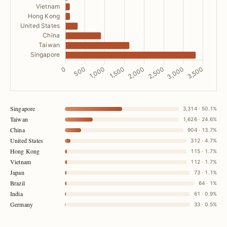
Singapore
3,314 · 50.1%
Taiwan
1,626 · 24.6%
China
904 · 13.7%
United States
312 · 4.7%
Hong Kong
115 · 1.7%
Vietnam
112 · 1.7%
Japan
73 · 1.1%
Brazil
64 · 1%
India
61 · 0.9%
Germany
33 · 0.5%