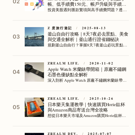
02
帳、低手續費150元、帳戶升級與手續費
補助申請全攻略
投資美股遇到匯款繁瑣與高手續費問題？透過
LINE Bank 入金 Firstrade，享受手續費只要150
元、快速到帳，搭配帳戶升級與約定轉帳設
定，還能申請每月最高25美元手續費補助，讓
Z 度旅行遊記
/
2025-08-13
釜山自由行攻略｜8天7夜必去景點、美食
海外匯款更省時省錢，輕鬆開啟美股投資之
03
與交通全解析｜釜山通行證省錢秘訣
路。
規劃釜山自由行？掌握8天7夜釜山必玩景點、
熱門美食與交通卡使用技巧，搭配釜山通行證
節省旅費，享受順暢交通與深度體驗，讓你的
釜山行程更高效精彩。
ZREALM LIFE.
/
2020-11-02
Apple Watch 米蘭錶帶開箱｜原廠不鏽鋼
04
石墨色優缺點全解析
深入剖析 Apple Watch 原廠不鏽鋼米蘭錶帶，
揭露透氣速乾、磁力調整優勢與夾毛髮、重量
缺點，並比較原廠與副廠差異，助你挑選合適
尺寸與款式，提升穿戴舒適與搭配質感。
ZREALM LIFE.
/
2025-10-26
日本樂天集運教學｜快速購買Horie鈦杯
05
與Amazon商品寄送台灣全攻略
想從日本樂天市場及Amazon購買Horie鈦杯並
寄回台灣？詳細註冊、集運設定、運費計算與
禁運品說明，實測最快4天收貨，運費省錢技巧
一次掌握，輕鬆避開購物與物流風險。
ZREALM DEV.
/
2025-07-07