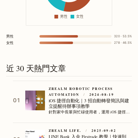
男性
320 · 53.5%
女性
278 · 46.5%
近 30 天熱門文章
ZREALM ROBOTIC PROCESS
AUTOMATION
/
2024-08-19
01
iOS 捷徑自動化｜3 招自動轉發簡訊與建
立提醒待辦事項教學
針對家中長輩與忙碌使用者，運用 iOS 捷徑自
動化實現簡訊轉發與提醒待辦，解決詐騙簡訊
監控與生活提醒難題，提升生活效率與安全，
輕鬆管理包裹與信用卡帳單提醒。
ZREALM LIFE.
/
2025-09-02
LINE Bank 入金 Firstrade 教學｜快速到