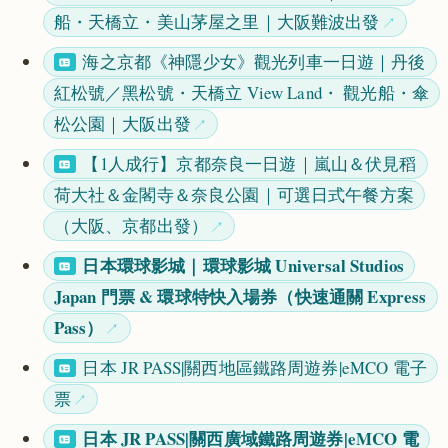
船・天橋立・美山茅屋之里｜大阪難波出發
海之京都《神隱少女》觀光列車一日遊｜丹後
紅松號／黑松號・天橋立 View Land・ 觀光船・傘
松公園｜大阪出發
【1人成行】京都奈良一日遊｜嵐山＆伏見稻
荷大社＆金閣寺＆奈良公園｜可選日式午餐方案
（大阪、京都出發）
日本環球影城｜環球影城 Universal Studios
Japan 門票 & 環球特快入場券（快速通關 Express
Pass）
日本 JR PASS|關西地區鐵路周遊券|eMCO 電子
票
日本 JR PASS|關西廣域鐵路周遊券|eMCO 電