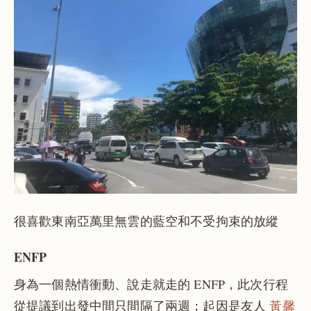
很喜歡東南亞萬里無雲的藍空和不受拘束的放縱
ENFP
身為一個熱情衝動、說走就走的 ENFP，此次行程
從提議到出發中間只間隔了兩週；起因是友人
黃馨