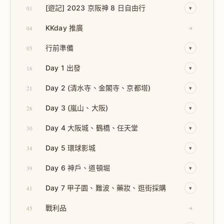
[遊記] 2023 京阪神 8 日自由行
01
▾
KKday 推廣
04
→
行前準備
05
▾
Day 1 出發
16
▾
Day 2 (清水寺、金閣寺、京都塔)
21
▾
Day 3 (嵐山、大阪)
26
▾
Day 4 大阪城、鶴橋、任天堂
30
▾
Day 5 環球影城
34
▾
Day 6 神戶、道頓堀
39
▾
Day 7 甲子園、難波、藥妝、逛街採購
41
▾
戰利品
45
→