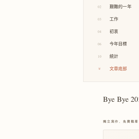
艱難的一年
02
工作
03
初衷
04
今年目標
06
統計
10
文章底部
Bye Bye
獨立寫作、免費觀看