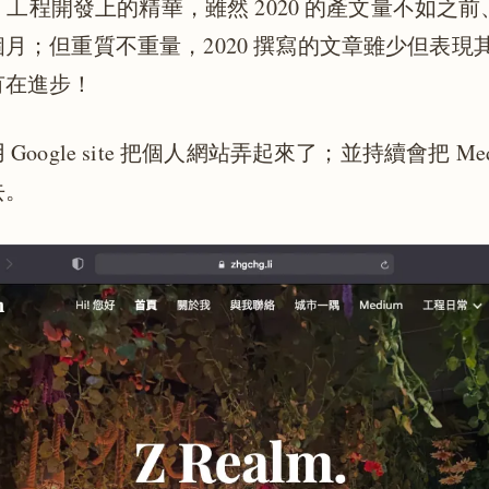
S 、工程開發上的精華，雖然 2020 的產文量不如之
月；但重質不重量，2020 撰寫的文章雖少但表現
有在進步！
Google site 把個人網站弄起來了；並持續會把 Me
去。