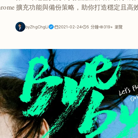
hrome 擴充功能與備份策略，助你打造穩定且
by
ZhgChgLi
2021-02-24
5 分鐘
319+ 瀏覽