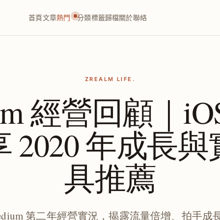
首頁
文章
熱門
分類
標籤
歸檔
關於
聯絡
ZREALM LIFE.
ium 經營回顧｜iO
 2020 年成長
具推薦
 Medium 第二年經營實況，揭露流量倍增、拍手