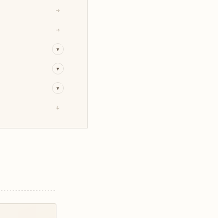
→
→
▾
▾
▾
↓