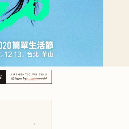
AUTHENTIC WRITING
Written by
human
not AI
→