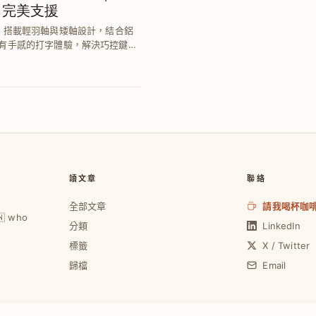
 完美支援
Pro，搭載輕羽軸與矮軸設計，結合鋁
有手感的打字體驗，解決巧控鍵盤
與舒適度。
讀文章
聯絡
全部文章
請我喝杯咖
🇼 who
分類
LinkedIn
標籤
X / Twitter
歸檔
Email