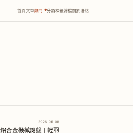
首頁
文章
熱門
分類
標籤
歸檔
關於
聯絡
2026-05-09
o 三模鋁合金機械鍵盤｜輕羽