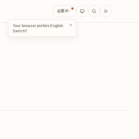
繁中
×
Your browser prefers English.
Switch?