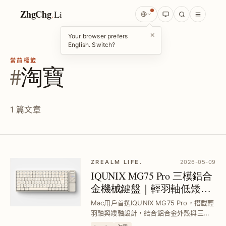
ZhgChg
.
Li
×
Your browser prefers
English. Switch?
當前標籤
#
淘寶
1 篇文章
ZREALM LIFE.
2026-05-09
IQUNIX MG75 Pro 三模鋁合
金機械鍵盤｜輕羽軸低矮軸
設計，MacOS 完美支援
Mac用戶首選IQUNIX MG75 Pro，搭載輕
羽軸與矮軸設計，結合鋁合金外殼與三模
連接，提供安靜且有手感的打字體驗，解