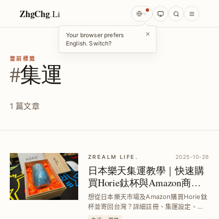
ZhgChg
.
Li
×
Your browser prefers
English. Switch?
當前標籤
#
集運
1 篇文章
ZREALM LIFE.
2025-10-26
日本樂天集運教學｜快速購
買Horie鈦杯與Amazon商品
寄送台灣全攻略
想從日本樂天市場及Amazon購買Horie鈦
杯並寄回台灣？詳細註冊、集運設定、運
費計算與禁運品說明，實測最快4天收貨，