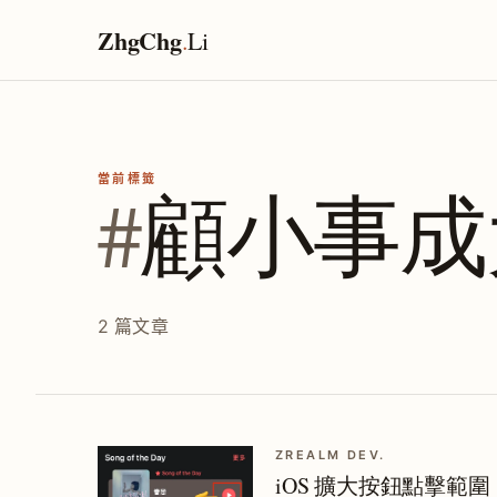
ZhgChg
.
Li
當前標籤
#
顧小事成
2 篇文章
ZREALM DEV.
iOS 擴大按鈕點擊範圍｜Sw