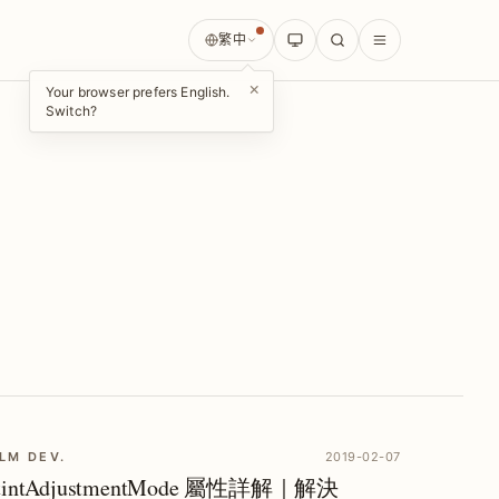
繁中
×
Your browser prefers English.
Switch?
LM DEV.
2019-02-07
 tintAdjustmentMode 屬性詳解｜解決