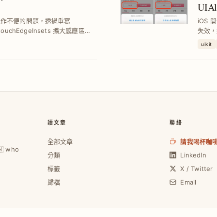
UIAl
致操作不便的問題，透過重寫
iOS 開
及 touchEdgeInsets 擴大感應區
失效，透
用 Storyboard 與程式碼開
免系統
uikit
讀文章
聯絡
全部文章
請我喝杯咖
🇼 who
分類
LinkedIn
標籤
X / Twitter
歸檔
Email