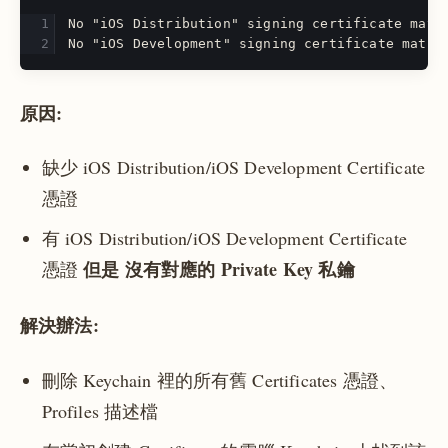
No "iOS Distribution" signing certificate matc
No "iOS Development" signing certificate match
原因:
缺少 iOS Distribution/iOS Development Certificate
憑證
有 iOS Distribution/iOS Development Certificate
但是 沒有對應的 Private Key 私鑰
憑證
解決辦法:
刪除 Keychain 裡的所有舊 Certificates 憑證、
Profiles 描述檔