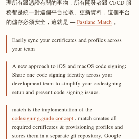
理所有跟憑證有關的事物，所有開發者跟 CI/CD 服
務都是統一對這個平台拉取、更新資料，這個平台
的儲存必須安全，這就是 —
Fastlane Match
。
Easily sync your certificates and profiles across
your team
A new approach to iOS and macOS code signing:
Share one code signing identity across your
development team to simplify your codesigning
setup and prevent code signing issues.
match is the implementation of the
codesigning.guide concept
. match creates all
required certificates & provisioning profiles and
stores them in a separate git repository, Google