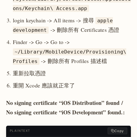
ons/Keychain\ Access.app
login keychain -> All items -> 搜尋
apple
-> 刪除所有 Certificates 憑證
development
Finder -> Go -> Go to ->
~/Library/MobileDevice/Provisioning\
-> 刪除所有 Profiles 描述檔
Profiles
重新拉取憑證
重開 Xcode 應該就正常了
No signing certificate “iOS Distribution” found /
No signing certificate “iOS Development” found.:
Copy
PLAINTEXT