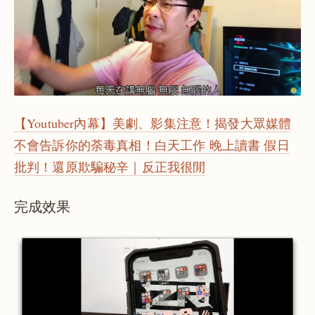
【Youtuber內幕】美劇、影集注意！揭發大眾媒體
不會告訴你的荼毒真相！白天工作 晚上讀書 假日
批判！還原欺騙秘辛｜反正我很閒
完成效果