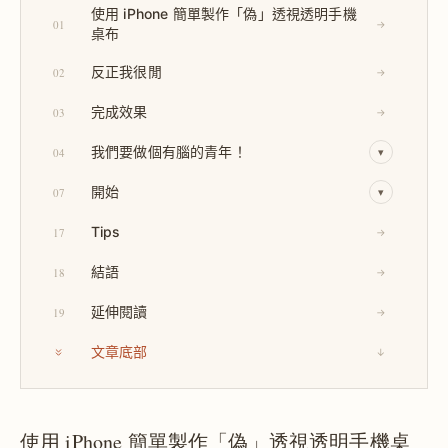
使用 iPhone 簡單製作「偽」透視透明手機
01
→
桌布
反正我很閒
02
→
完成效果
03
→
我們要做個有腦的青年！
04
▾
開始
07
▾
Tips
17
→
結語
18
→
延伸閱讀
19
→
文章底部
↓
使用 iPhone 簡單製作「偽」透視透明手機桌