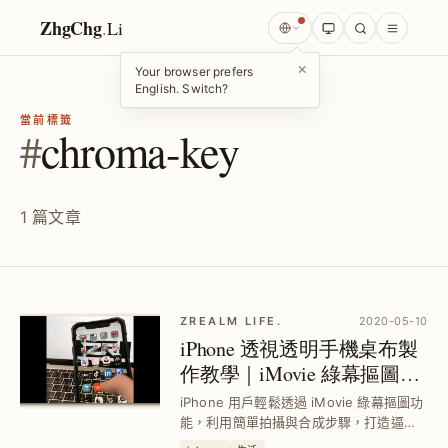
ZhgChg
.
Li
×
Your browser prefers
English. Switch?
當前標籤
#
chroma-key
1 篇文章
ZREALM LIFE.
2020-05-10
iPhone 透視透明手機桌布製
作教學｜iMovie 綠幕摳圖快
速合成技巧
iPhone 用戶輕鬆透過 iMovie 綠幕摳圖功
能，利用簡單拍攝與合成步驟，打造逼真
透視透明手機桌布，解決桌布無法真實透