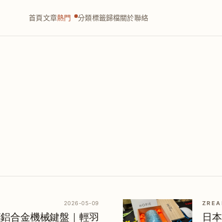
首頁
文章
熱門
分類
標籤
歸檔
關於
聯絡
2026-05-09
ZREA
o 三模鋁合金機械鍵盤｜輕羽
日本