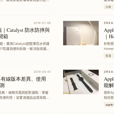
。
生活質
小米
2019-07-08
ZREA
薦｜Catalyst 防水防摔與
Ap
較開箱
｜H
問題，實測Catalyst超輕薄防水保護
針對想
60°防護與便利拆裝，解決貼保護貼
Hom
常使用需求，提升手錶耐用性與使
並示範
生活
性。
2019-05-01
ZREA
無線與有線版本差異、使用
App
測
能解
線版差異，破解充電與配對痛點，掌握
透析Ap
用便利性，並實測通話品質與佩戴
殼材質
最適合的藍牙耳機方案。
實用W
apple
康管理