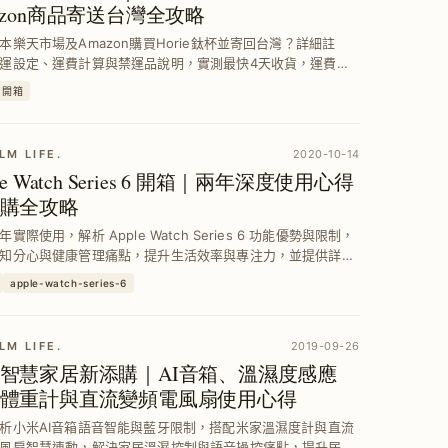
azon商品寄送台灣全攻略
本樂天市場及Amazon購買Horie鈦杯並寄回台灣？詳細註
運設定、運費計算與禁運品說明，實測最快4天收貨，運費省
一次掌握，輕鬆避開購物與物流風險。
開箱
LM LIFE.
2020-10-14
le Watch Series 6 開箱｜兩年深度使用心得
購全攻略
實際使用，解析 Apple Watch Series 6 功能優勢與限制，
知分心與健康管理痛點，提升生活效率與專注力，並提供詳細
議與保護配件推薦，助你挑選最適合的 Apple Watch 版本與
apple-watch-series-6
LM LIFE.
2019-09-26
智慧家居新添購｜AI音箱、溫濕度感應
體重計與直流變頻電風扇使用心得
析小米AI音箱語音智能與藍牙限制，搭配米家溫濕度計與直流
風扇智慧連動，解決家居溫濕控制與語音操控痛點，提升居家