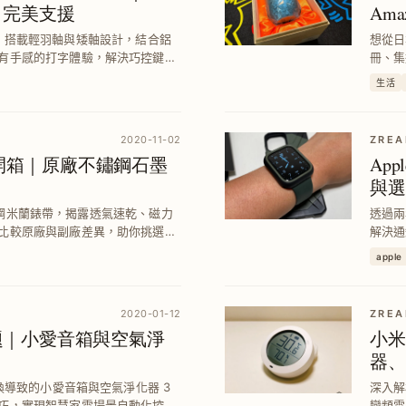
 完美支援
Am
Pro，搭載輕羽軸與矮軸設計，結合鋁
想從日
有手感的打字體驗，解決巧控鍵盤
冊、集
與舒適度。
錢技巧
生活
2020-11-02
ZREA
蘭錶帶開箱｜原廠不鏽鋼石墨
App
與選
廠不鏽鋼米蘭錶帶，揭露透氣速乾、磁力
透過兩年
比較原廠與副廠差異，助你挑選合
解決通
配質感。
選購建
apple
錶帶。
2020-01-12
ZREA
問題｜小愛音箱與空氣淨
小米
器、
切換導致的小愛音箱與空氣淨化器 3
深入解
巧，實現智慧家電場景自動化控
變頻電