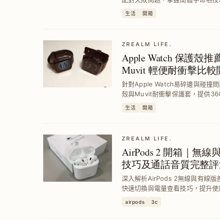
制，提升居家空氣品質與使用體驗
生活
開箱
ZREALM LIFE.
Apple Watch 保護殼推
Muvit 輕便耐衝擊比
針對Apple Watch易碎邊與碰撞
殼與Muvit耐衝擊保護套，提供3
頻繁破損痛點，適合不同運動與日
生活
開箱
用安心感。
ZREALM LIFE.
AirPods 2 開箱｜
技巧及通話音質完整評
深入解析AirPods 2無線與有
快速切換與電量查看技巧，提升使
舒適度，幫助蘋果生態系用戶選擇
airpods
3c