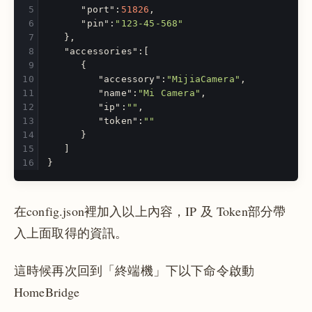
"port"
:
51826
,
"pin"
:
"123-45-568"
},
"accessories"
:[
{
"accessory"
:
"MijiaCamera"
,
"name"
:
"Mi Camera"
,
"ip"
:
""
,
"token"
:
""
}
]
}
在config.json裡加入以上內容，IP 及 Token部分帶
入上面取得的資訊。
這時候再次回到「終端機」下以下命令啟動
HomeBridge