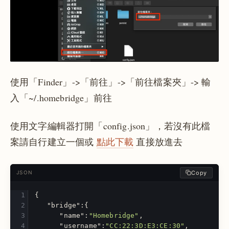
使用「Finder」->「前往」->「前往檔案夾」-> 輸
入「~/.homebridge」前往
使用文字編輯器打開「config.json」，若沒有此檔
案請自行建立一個或
點此下載
直接放進去
Copy
JSON
{
"bridge"
:{
"name"
:
"Homebridge"
,
"username"
:
"CC:22:3D:E3:CE:30"
,