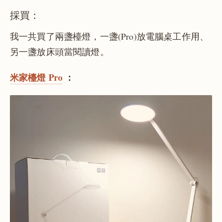
採買：
我一共買了兩盞檯燈，一盞(Pro)放電腦桌工作用、
另一盞放床頭當閱讀燈。
米家檯燈 Pro
：