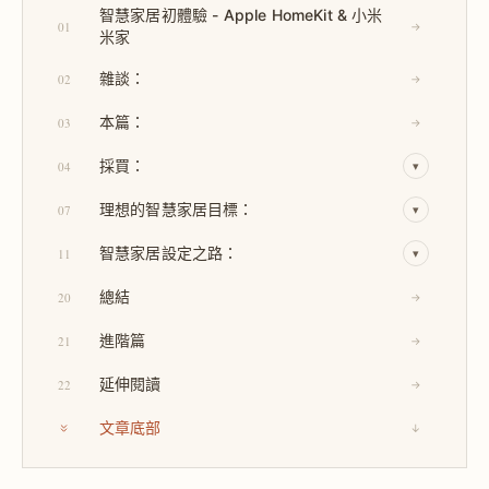
智慧家居初體驗 - Apple HomeKit & 小米
01
→
米家
雜談：
02
→
本篇：
03
→
採買：
04
▾
理想的智慧家居目標：
07
▾
智慧家居設定之路：
11
▾
總結
20
→
進階篇
21
→
延伸閱讀
22
→
文章底部
↓