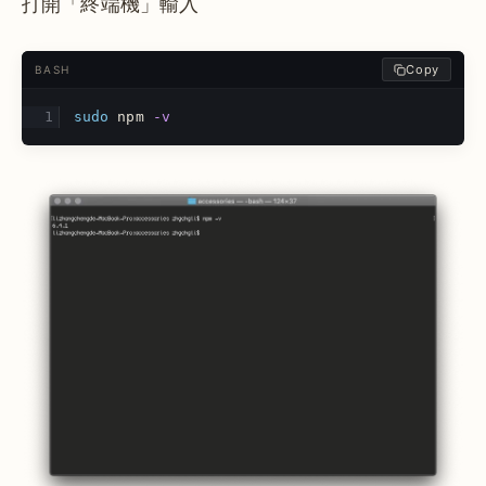
打開「終端機」輸入
Copy
BASH
sudo 
npm 
-v