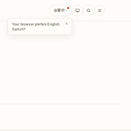
繁中
×
Your browser prefers English.
Switch?