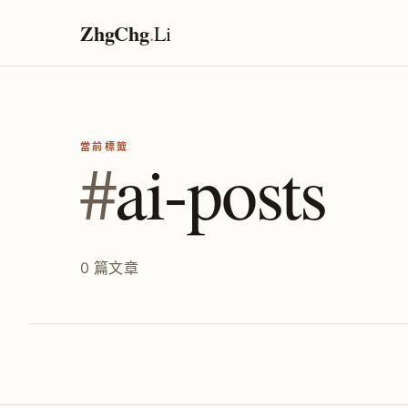
ZhgChg
.
Li
當前標籤
#
ai-posts
0 篇文章