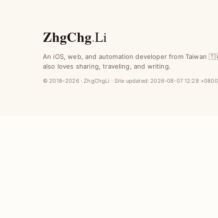
ZhgChg
.
Li
An iOS, web, and automation developer from Taiwan 🇹
also loves sharing, traveling, and writing.
© 2018–2026 · ZhgChgLi · Site updated:
2026-08-07 12:28 +0800