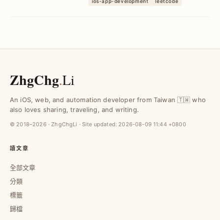
ios-app-development
leetcode
實作 Rangeable RFC，帶來最高效區間合
併與查詢解決方案，令 Markdo...
ZhgChg
.
Li
An iOS, web, and automation developer from Taiwan 🇹🇼 who
also loves sharing, traveling, and writing.
© 2018–2026 · ZhgChgLi · Site updated:
2026-08-09 11:44 +0800
讀文章
全部文章
分類
標籤
歸檔