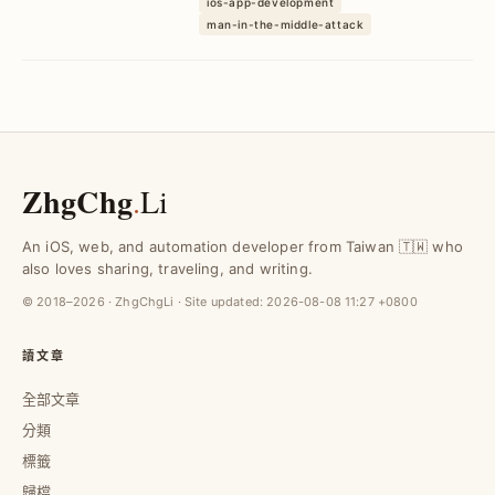
ios-app-development
保存產品生命週期最後回憶，避免資料遺
man-in-the-middle-attack
失。
ZhgChg
.
Li
An iOS, web, and automation developer from Taiwan 🇹🇼 who
also loves sharing, traveling, and writing.
© 2018–2026 · ZhgChgLi · Site updated:
2026-08-08 11:27 +0800
讀文章
全部文章
分類
標籤
歸檔