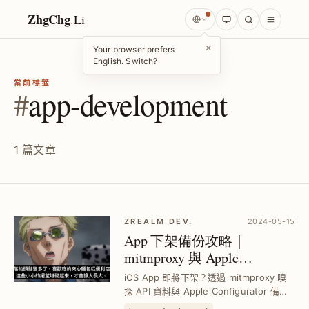
ZhgChg
.
Li
×
Your browser prefers
English. Switch?
當前標籤
#
app-development
1 篇文章
ZREALM DEV.
2024-05-15
App 下架備份攻略｜
mitmproxy 與 Apple
Configurator 技術保存與還原
iOS App 即將下架？透過 mitmproxy 嗅
教學
探 API 資料與 Apple Configurator 備份
.ipa 檔，實現 App 永久留存與資料回放，