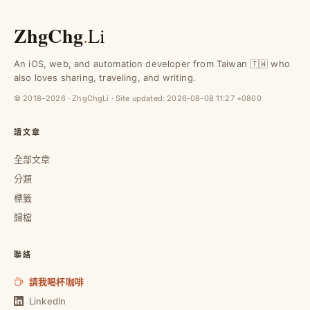
ZhgChg
.
Li
An iOS, web, and automation developer from Taiwan 🇹🇼 who
also loves sharing, traveling, and writing.
© 2018–2026 · ZhgChgLi · Site updated:
2026-08-08 11:27 +0800
讀文章
全部文章
分類
標籤
歸檔
聯絡
請我喝杯咖啡
LinkedIn