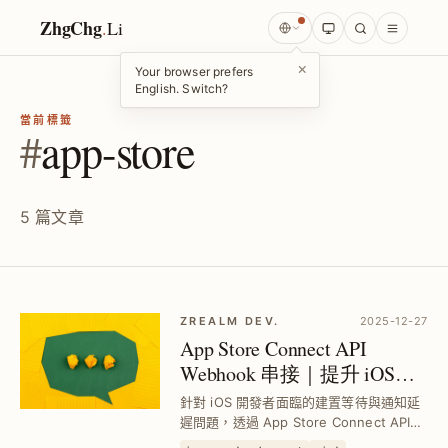
ZhgChg
.
Li
×
Your browser prefers
English. Switch?
當前標籤
#
app-store
5 篇文章
ZREALM DEV.
2025-12-27
App Store Connect API
Webhook 串接｜提升 iOS
CI/CD 自動化效率與通知流
針對 iOS 開發者面臨的建置等待與通知延
程
遲問題，透過 App Store Connect API
Webhook 實現即時事件推送，結合