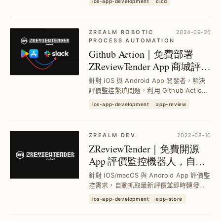
ios-app-development
cicd
Fastlane 與 CI/CD 工具，打造零等待成本
的自動化工作流程，提升團隊開發效率與
發布...
ZREALM ROBOTIC
2024-09-26
PROCESS AUTOMATION
Github Action｜免費部署
ZReviewTender App 商城評價
監控機器人，三步驟快速上
針對 iOS 與 Android App 開發者，解決
手
評價監控繁瑣問題，利用 Github Action
免費部署 ZReviewTender 評價機器人，
ios-app-development
app-review
30 分鐘完成設定，穩定抓取並即時轉發評
價到 Slack，提升回應效率與用戶滿意度。
ZREALM DEV.
2022-08-10
ZReviewTender｜免費開源
App 評價監控機器人，自動
整合 Slack 與 Google Sheet
針對 iOS/macOS 與 Android App 評價監
控需求，自動抓取最新評價並即時轉發至
Slack，結合 Google Translate 與
ios-app-development
app-store
Google Sheet 儲存功能，提升團隊協作
效率與消費者滿意度，免主機空間，...