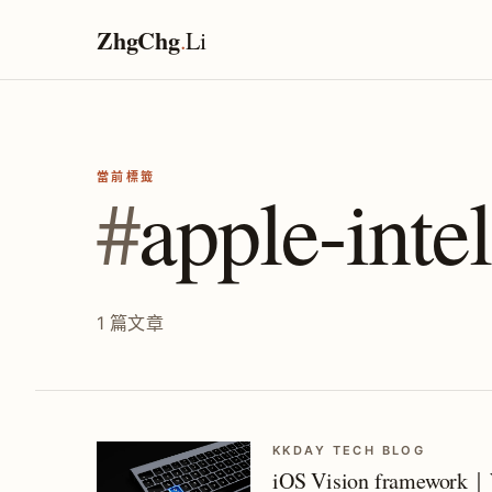
ZhgChg
.
Li
當前標籤
#
apple-inte
1 篇文章
KKDAY TECH BLOG
iOS Vision framework