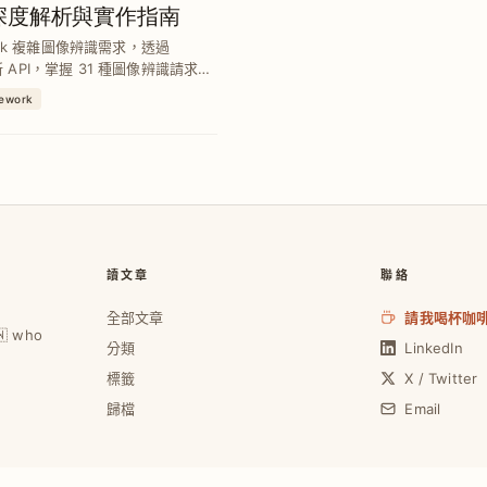
API 深度解析與實作指南
ework 複雜圖像辨識需求，透過
cy 新 API，掌握 31 種圖像辨識請求與
全性，實現高效圖像分析與即時應
mework
讀文章
聯絡
全部文章
請我喝杯咖
🇼 who
分類
LinkedIn
標籤
X / Twitter
歸檔
Email