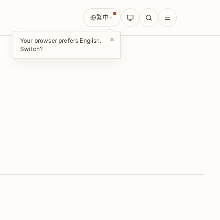
繁中
×
Your browser prefers English.
Switch?