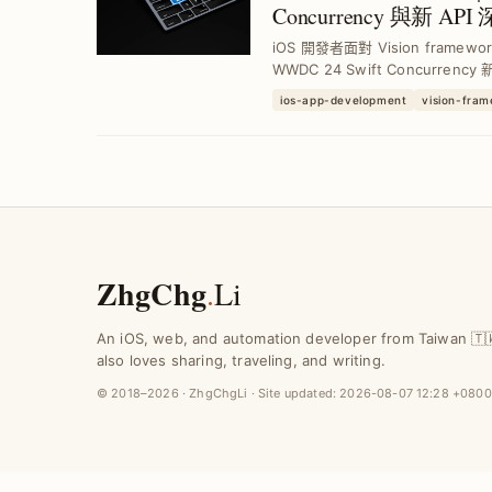
Concurrency 與新 
iOS 開發者面對 Vision fram
WWDC 24 Swift Concurren
身體手勢追蹤，提升辨識效率與安
ios-app-development
vision-fra
用。
ZhgChg
.
Li
An iOS, web, and automation developer from Taiwan 🇹
also loves sharing, traveling, and writing.
© 2018–2026 · ZhgChgLi · Site updated:
2026-08-07 12:28 +0800