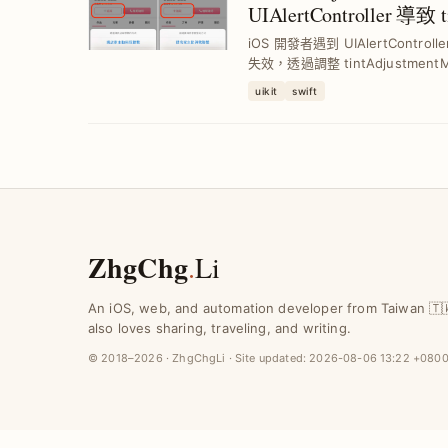
UIAlertController 導致
iOS 開發者遇到 UIAlertController
失效，透過調整 tintAdjustmen
免系統自動切換為灰色模式，提升 UI 
uikit
swift
ZhgChg
.
Li
An iOS, web, and automation developer from Taiwan 🇹
also loves sharing, traveling, and writing.
© 2018–2026 · ZhgChgLi · Site updated:
2026-08-06 13:22 +080