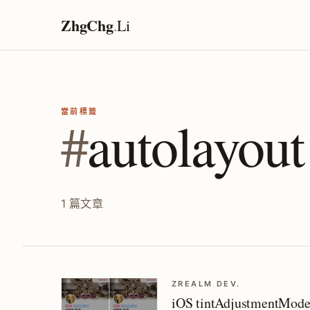
ZhgChg
.
Li
當前標籤
#
autolayout
1 篇文章
ZREALM DEV.
iOS tintAdjustmen