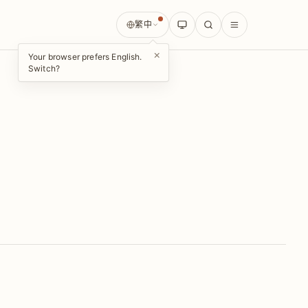
繁中
×
Your browser prefers English.
Switch?