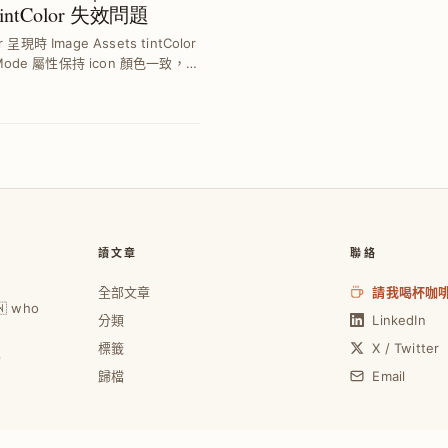
 tintColor 失效問題
 呈現時 Image Assets tintColor
tMode 屬性保持 icon 顏色一致，避
...
讀文章
聯絡
全部文章
請我喝杯咖
🇼 who
分類
LinkedIn
標籤
X / Twitter
0
歸檔
Email