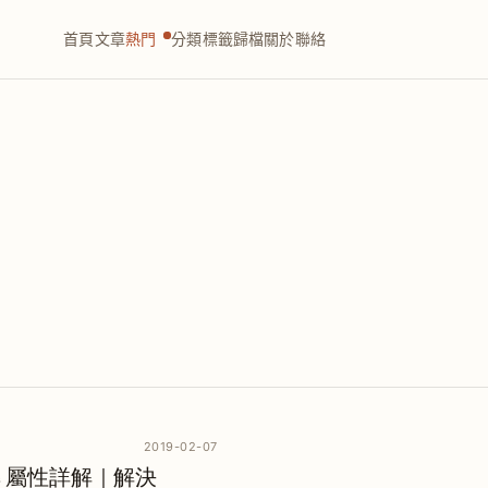
首頁
文章
熱門
分類
標籤
歸檔
關於
聯絡
2019-02-07
tMode 屬性詳解｜解決