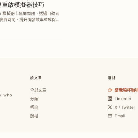
黑屏快速重啟模擬器技巧
un iOS 模擬器卡黑屏問題，透過自動關
浪費時間，提升開發效率並確保每
讀文章
聯絡
全部文章
請我喝杯咖
🇼 who
分類
LinkedIn
標籤
X / Twitter
歸檔
Email