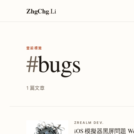
ZhgChg
.
Li
當前標籤
#
bugs
1 篇文章
ZREALM DEV.
iOS 模擬器黑屏問題 Wor