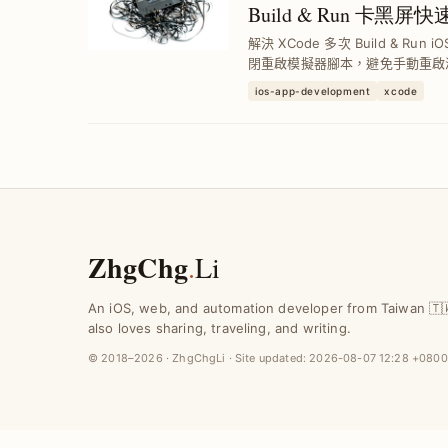
Build & Run 卡
解決 XCode 多次 Build & R
閉重啟模擬器腳本，避免手動重啟
次執行都順利顯示畫面。
ios-app-development
xcode
ZhgChg
.
Li
An iOS, web, and automation developer from Taiwan 🇹
also loves sharing, traveling, and writing.
© 2018–2026 · ZhgChgLi · Site updated:
2026-08-07 12:28 +0800