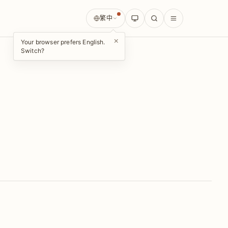
繁中
×
Your browser prefers English.
Switch?