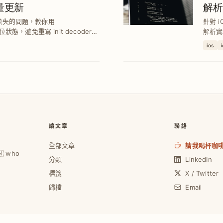
增量更新
解析
 或缺失的問題，教你用
針對 i
欄位狀態，避免重寫 init decoder，
解析實
r 擴充支援 0/1 轉 Bo...
題，助
ios
讀文章
聯絡
全部文章
請我喝杯咖
🇼 who
分類
LinkedIn
標籤
X / Twitter
歸檔
Email