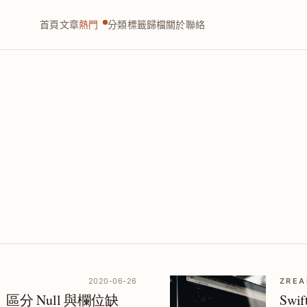
首頁
文章
熱門
分類
標籤
歸檔
關於
聯絡
2020-06-26
ZREA
｜區分 Null 與欄位缺
Swi