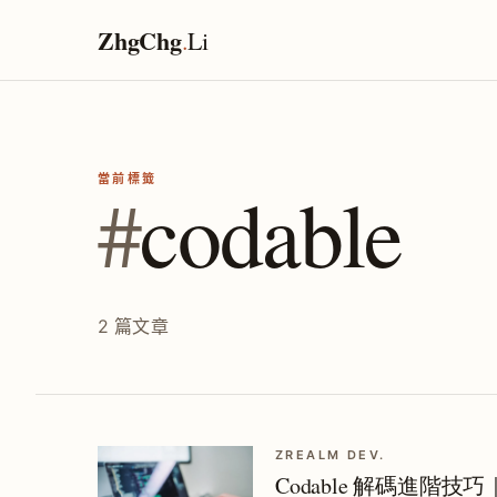
ZhgChg
.
Li
當前標籤
#
codable
2 篇文章
ZREALM DEV.
Codable 解碼進階技巧