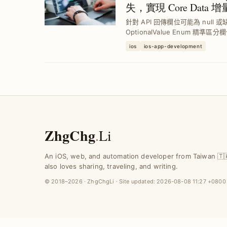
失，實現 Core Data 
針對 API 回傳欄位可能為 null
OptionalValue Enum 精準區分
並透過 KeyedDecodingContaine
ios
ios-app-development
ZhgChg
.
Li
An iOS, web, and automation developer from Taiwan 🇹
also loves sharing, traveling, and writing.
© 2018–2026 · ZhgChgLi · Site updated:
2026-08-08 11:27 +0800