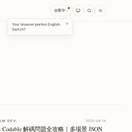
繁中
×
Your browser prefers English.
Switch?
LM DEV.
2020-06-14
ft Codable 解碼問題全攻略｜多場景 JSON