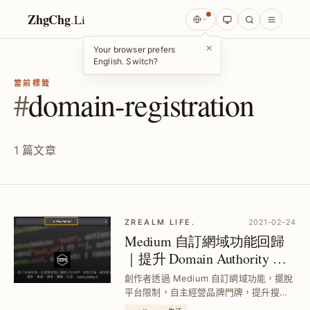
ZhgChg
.
Li
×
Your browser prefers
English. Switch?
當前標籤
#
domain-registration
1 篇文章
ZREALM LIFE.
2021-02-24
Medium 自訂網域功能回歸
｜提升 Domain Authority 與
品牌形象設定教學
創作者透過 Medium 自訂網域功能，擺脫
平台限制，自主經營品牌門牌，提升搜尋
排名與流量權重，完整設定步驟與網域註