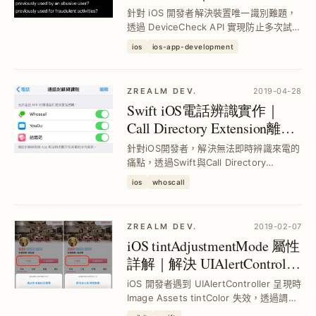
流程解析
針對 iOS 開發者解決裝置唯一識別難題，
透過 DeviceCheck API 實現防止多次試用
與優惠濫用，教你 Swift 端取得 Token、
ios
ios-app-development
後端組合 JWT 串接 Apple 伺服器，保障
一次性優惠功能穩定執行。
ZREALM DEV.
2019-04-28
Swift iOS電話辨識實作｜
Call Directory Extension離線
號碼標記完整攻略
針對iOS開發者，解決無法即時辨識來電的
痛點，透過Swift與Call Directory
Extension離線資料庫技術，打造本地電話
ios
whoscall
號碼標記功能，提升用戶接聽體驗並避免
漏接重要來電。
ZREALM DEV.
2019-02-07
iOS tintAdjustmentMode 屬性
詳解｜解決 UIAlertController
導致 tintColor 失效問題
iOS 開發者遇到 UIAlertController 呈現時
Image Assets tintColor 失效，透過調整
tintAdjustmentMode 屬性保持 icon 顏