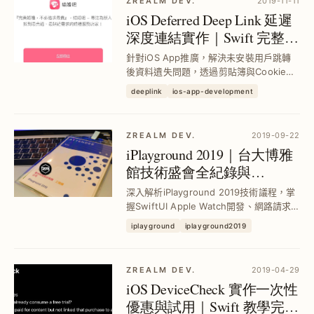
ZREALM DEV.
2019-11-11
iOS Deferred Deep Link 延遲
深度連結實作｜Swift 完整流
程與技巧解析
針對iOS App推廣，解決未安裝用戶跳轉
後資料遺失問題，透過剪貼簿與Cookie共
享技術，實現安裝後自動還原目標頁面，
deeplink
ios-app-development
提升用戶體驗與轉換率。本文詳解Swift實
作步驟與iOS版本支援策略。
ZREALM DEV.
2019-09-22
iPlayground 2019｜台大博雅
館技術盛會全紀錄與
SwiftUI、APP安全精華解析
深入解析iPlayground 2019技術議程，掌
握SwiftUI Apple Watch開發、網路請求
元件設計與APP安全防護，並分享場地升
iplayground
iplayground2019
級、國際講者與實用工作坊，助你優化iOS
開發流程與編譯速度，提升專案維護效
率。
ZREALM DEV.
2019-04-29
iOS DeviceCheck 實作一次性
優惠與試用｜Swift 教學完整