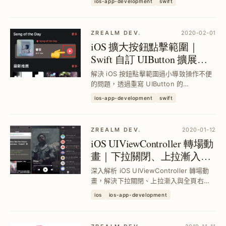
ios-app-development
swift
實現靈活擴充與維護，避免過度設計帶來
的困擾。
ZREALM DEV.
2020-02-01
iOS 擴大按鈕點擊範圍｜
Swift 自訂 UIButton 擴展觸
控區域技巧
解決 iOS 按鈕點擊範圍過小導致操作不便
的問題，透過重寫 UIButton 的
pointInside 方法及 touchEdgeInsets 擴
ios-app-development
swift
大感應區域，提升用戶點擊準確度與操作
體驗，適用 Storyboard 與程式碼開發環
境。
ZREALM DEV.
2020-01-12
iOS UIViewController 轉場動
畫｜下拉關閉、上拉漸入與
全頁右滑返回實作技巧
深入解析 iOS UIViewController 轉場動
畫，解決下拉關閉、上拉漸入與全頁右滑
返回手勢難題，搭配
ios
ios-app-development
UIPercentDrivenInteractiveTransition
實現流暢交互動畫，提升使用者體驗並兼
容多版本系統。