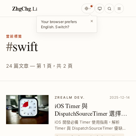
ZhgChg
.
Li
×
Your browser prefers
English. Switch?
當前標籤
#
swift
24 篇文章 — 第 1 頁，共 2 頁
ZREALM DEV.
2025-12-14
iOS Timer 與
DispatchSourceTimer 選擇與
安全封裝技巧｜有限狀態機
iOS 開發必備 Timer 使用指南，解析
防止閃退
Timer 與 DispatchSourceTimer 優缺
點，並提供有限狀態機封裝