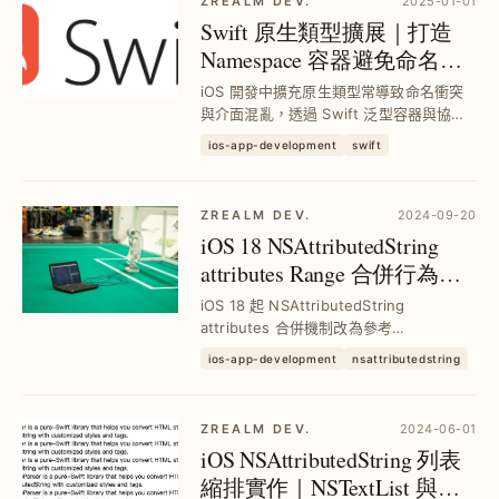
ZREALM DEV.
2025-01-01
Swift 原生類型擴展｜打造
Namespace 容器避免命名衝
突，提升模組化維護性
iOS 開發中擴充原生類型常導致命名衝突
與介面混亂，透過 Swift 泛型容器與協議
封裝擴展方法，實現 Namespace 功能，
ios-app-development
swift
有效區隔自訂與原生 API，提升專案模組
化與維護效率。
ZREALM DEV.
2024-09-20
iOS 18 NSAttributedString
attributes Range 合併行為改
變｜Equatable 影響解析與閃
iOS 18 起 NSAttributedString
退問題排除
attributes 合併機制改為參考
Equatable，導致自訂屬性 Range 合併行
ios-app-development
nsattributedstring
為異動，造成 HTML 解析閃退。深入剖析
底層合併邏輯與 Swift Equatabl...
ZREALM DEV.
2024-06-01
iOS NSAttributedString 列表
縮排實作｜NSTextList 與