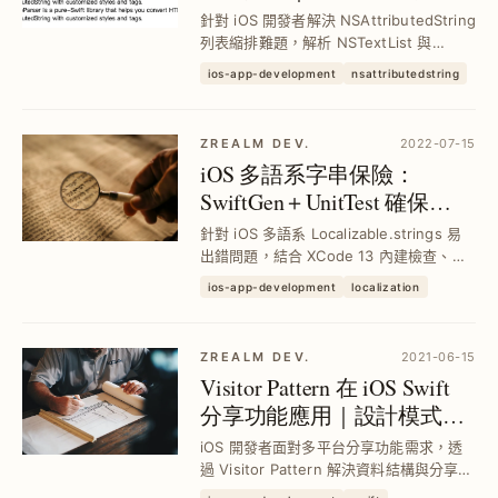
NSTextTab 巢狀排版解析
針對 iOS 開發者解決 NSAttributedString
列表縮排難題，解析 NSTextList 與
NSTextTab 兩種實現方式，優化巢狀列表
ios-app-development
nsattributedstring
對齊與間距，提升多層列表排版精準度，
完整示範客製化符號與縮排控制技巧。
ZREALM DEV.
2022-07-15
iOS 多語系字串保險：
SwiftGen＋UnitTest 確保
Localizable.strings 無誤
針對 iOS 多語系 Localizable.strings 易
出錯問題，結合 XCode 13 內建檢查、
SwiftGen 物件化字串存取及 UnitTest 多
ios-app-development
localization
語系完整性驗證，快速發現缺漏與重複
Key，避免上線後使用者看到錯誤字...
ZREALM DEV.
2021-06-15
Visitor Pattern 在 iOS Swift
分享功能應用｜設計模式實
務解析與最佳架構優化
iOS 開發者面對多平台分享功能需求，透
過 Visitor Pattern 解決資料結構與分享邏
輯混亂問題，提升程式碼低耦合高聚合，