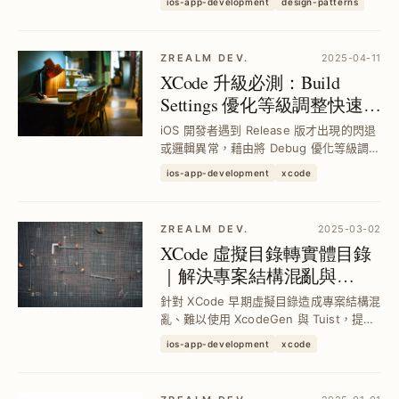
ios-app-development
design-patterns
DispatchSourceTimer，避免閃退及
Race Condition，實現高精度且安全的
定...
ZREALM DEV.
2025-04-11
XCode 升級必測：Build
Settings 優化等級調整快速定
位 Release 版幽靈閃退問題
iOS 開發者遇到 Release 版才出現的閃退
｜iOS 開發實戰技巧
或邏輯異常，藉由將 Debug 優化等級調整
與 Release 同步，快速在本地復現問題，
ios-app-development
xcode
節省測試時間並精準定位 XCode 優化造成
的 Bug，提升發佈穩定度與維護效率。
ZREALM DEV.
2025-03-02
XCode 虛擬目錄轉實體目錄
｜解決專案結構混亂與
XcodeGen、Tuist 整合痛點
針對 XCode 早期虛擬目錄造成專案結構混
亂、難以使用 XcodeGen 與 Tuist，提供
純 Swift 開源工具 XCFolder，快速轉換虛
ios-app-development
xcode
擬目錄為實體目錄，降低合併衝突風險，
提升團隊協作與 CI/CD 效率。