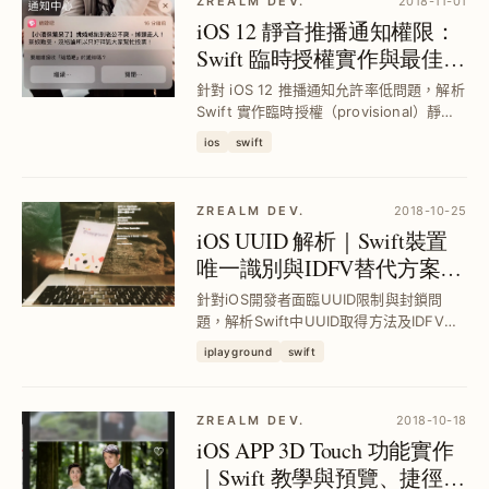
ZREALM DEV.
2018-11-01
iOS 12 靜音推播通知權限：
Swift 臨時授權實作與最佳化
流程解析
針對 iOS 12 推播通知允許率低問題，解析
Swift 實作臨時授權（provisional）靜音
通知技巧，提升用戶接受度並避免過早拒
ios
swift
絕通知，助你優化推播策略與點擊率，打
造更精準有效的通知體驗。
ZREALM DEV.
2018-10-25
iOS UUID 解析｜Swift裝置
唯一識別與IDFV替代方案全
攻略
針對iOS開發者面臨UUID限制與封鎖問
題，解析Swift中UUID取得方法及IDFV替
代方案，並提供Key-Chain持久化UUID實
iplayground
swift
作，助你穩定辨識裝置唯一值，避免重裝
APP導致識別碼變動，提升用戶追蹤與資
料一致性。
ZREALM DEV.
2018-10-18
iOS APP 3D Touch 功能實作
｜Swift 教學與預覽、捷徑啟