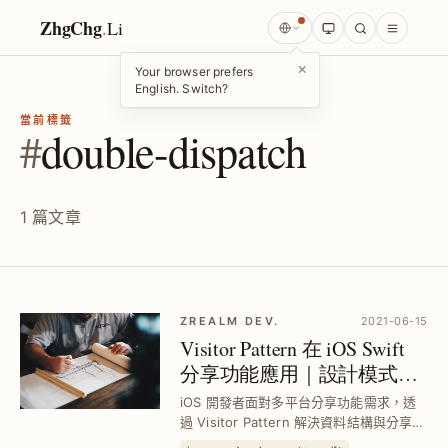
ZhgChg
.
Li
×
Your browser prefers
English. Switch?
當前標籤
#
double-dispatch
1 篇文章
ZREALM DEV.
2021-06-15
Visitor Pattern 在 iOS Swift
分享功能應用｜設計模式實
務解析與最佳架構優化
iOS 開發者面對多平台分享功能需求，透
過 Visitor Pattern 解決資料結構與分享邏
輯混亂問題，提升程式碼低耦合高聚合，