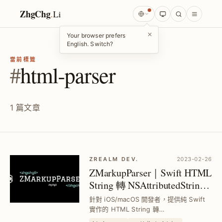
ZhgChg
.
Li
×
Your browser prefers
English. Switch?
當前標籤
#
html-parser
1 篇文章
ZREALM DEV.
2023-02-26
ZMarkupParser｜Swift HTML
String 轉 NSAttributedString
工具，支援客製樣式與高效
針對 iOS/macOS 開發者，提供純 Swift
能渲染
實作的 HTML String 轉
NSAttributedString 工具，支援自動修正