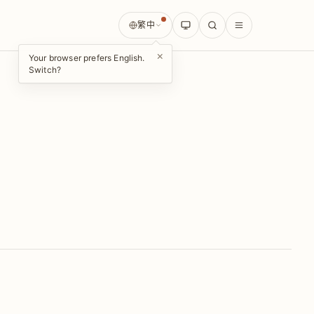
繁中
×
Your browser prefers English.
Switch?