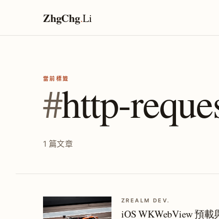
ZhgChg
.
Li
當前標籤
#
http-reque
1 篇文章
ZREALM DEV.
iOS WKWebView 預