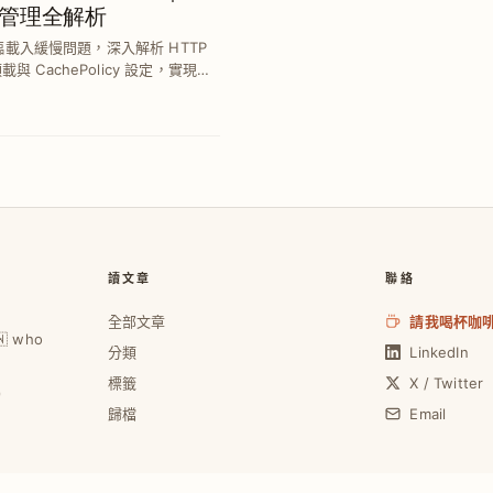
管理全解析
者面臨載入緩慢問題，深入解析 HTTP
與 CachePolicy 設定，實現流
升使用體驗。
讀文章
聯絡
全部文章
請我喝杯咖
🇼 who
分類
LinkedIn
標籤
X / Twitter
0
歸檔
Email