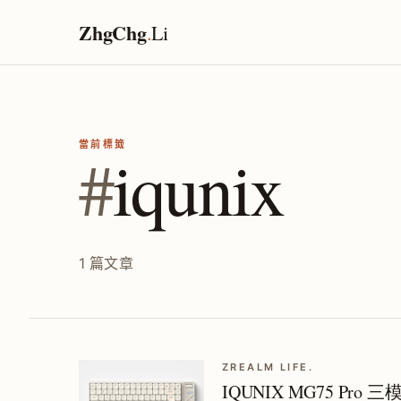
ZhgChg
.
Li
當前標籤
#
iqunix
1 篇文章
ZREALM LIFE.
IQUNIX MG75 Pr