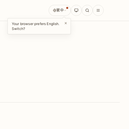
繁中
×
Your browser prefers English.
Switch?