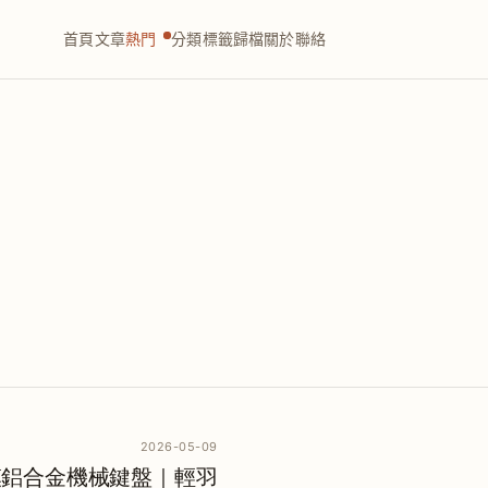
首頁
文章
熱門
分類
標籤
歸檔
關於
聯絡
2026-05-09
o 三模鋁合金機械鍵盤｜輕羽