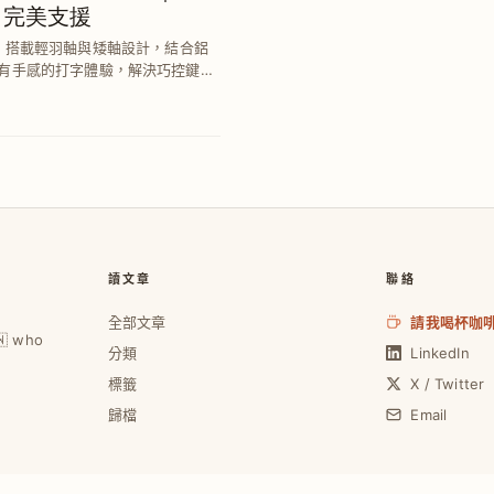
 完美支援
Pro，搭載輕羽軸與矮軸設計，結合鋁
有手感的打字體驗，解決巧控鍵盤
與舒適度。
讀文章
聯絡
全部文章
請我喝杯咖
🇼 who
分類
LinkedIn
標籤
X / Twitter
歸檔
Email