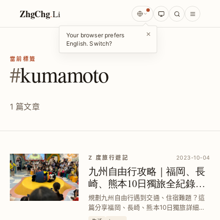
ZhgChg
.
Li
×
Your browser prefers
English. Switch?
當前標籤
#
kumamoto
1 篇文章
Z 度旅行遊記
2023-10-04
九州自由行攻略｜福岡、長
崎、熊本10日獨旅全紀錄與
交通住宿實戰經驗
規劃九州自由行遇到交通、住宿難題？這
篇分享福岡、長崎、熊本10日獨旅詳細行
程、JR Pass使用技巧與住宿評價，助你避