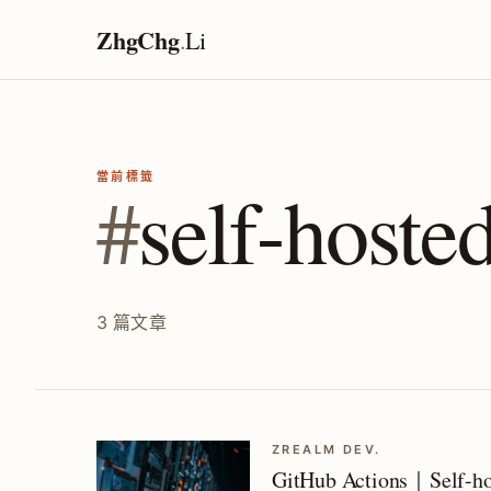
ZhgChg
.
Li
當前標籤
#
self-hoste
3 篇文章
ZREALM DEV.
GitHub Actions｜Self