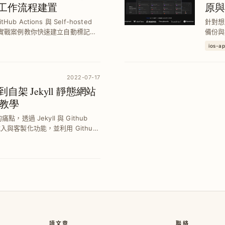
化工作流程建置
原與
Actions 與 Self-hosted
針對想
三大實戰案例教你快速建立自動標記
備份與
知，提升 CI/CD 執行效率與成本
共用 
ios-a
2022-07-17
到自架 Jekyll 靜態網站
教學
，透過 Jekyll 與 Github
入與客製化功能，並利用 Github
 文章，確保內容安全與流暢閱讀體驗。
讀文章
聯絡