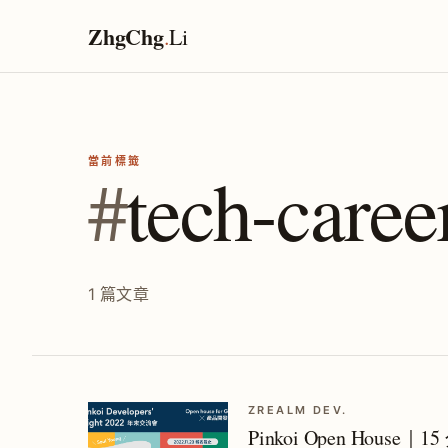
ZhgChg
.
Li
當前標籤
#
tech-caree
1 篇文章
ZREALM DEV.
Pinkoi Open Hou