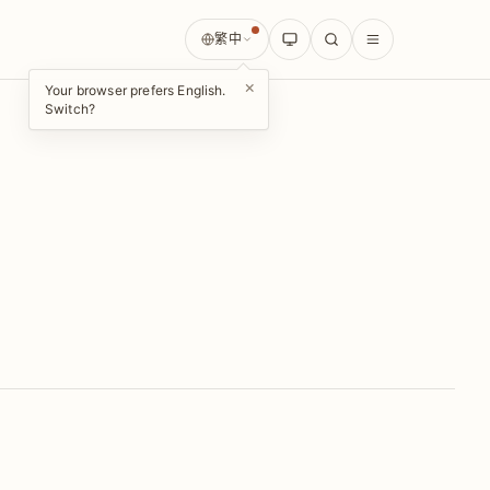
繁中
×
Your browser prefers English.
Switch?