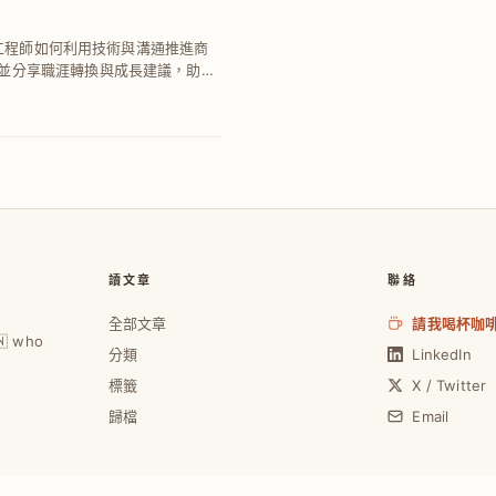
i 工程師如何利用技術與溝通推進商
並分享職涯轉換與成長建議，助你
讀文章
聯絡
全部文章
請我喝杯咖
🇼 who
分類
LinkedIn
標籤
X / Twitter
歸檔
Email