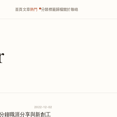
首頁
文章
熱門
分類
標籤
歸檔
關於
聯絡
r
2022-12-02
se｜15 分鐘職涯分享與新創工