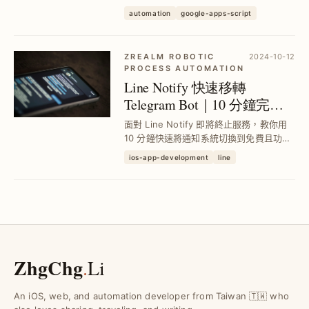
人，結合 Google Apps Script 與
automation
google-apps-script
Telegram Bot，定時推送近 7 天流量與熱
門頁面，減少人工查詢時間，提升數據監
控效率。
ZREALM ROBOTIC
2024-10-12
PROCESS AUTOMATION
Line Notify 快速移轉
Telegram Bot｜10 分鐘完成
個人通知服務切換
面對 Line Notify 即將終止服務，教你用
10 分鐘快速將通知系統切換到免費且功能
更強大的 Telegram Bot，實現多群組分
ios-app-development
line
類、豐富訊息格式與互動指令，提升通知
管理效率與使用體驗。
ZhgChg
.
Li
An iOS, web, and automation developer from Taiwan 🇹🇼 who