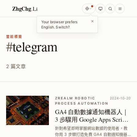
ZhgChg
.
Li
×
Your browser prefers
English. Switch?
當前標籤
#
telegram
2 篇文章
ZREALM ROBOTIC
2024-10-20
PROCESS AUTOMATION
GA4 自動數據通知機器人｜
3 步驟用 Google Apps Script
串接 Telegram Bot
針對希望即時掌握網站數據的使用者，教
你用 3 步驟打造免費 GA4 自動通知機器