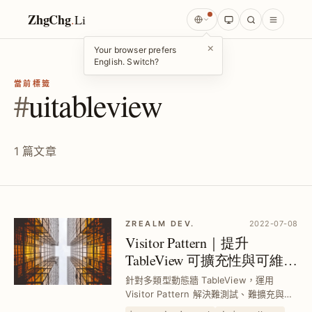
ZhgChg
.
Li
×
Your browser prefers
English. Switch?
當前標籤
#
uitableview
1 篇文章
ZREALM DEV.
2022-07-08
Visitor Pattern｜提升
TableView 可擴充性與可維護
性設計範例
針對多類型動態牆 TableView，運用
Visitor Pattern 解決難測試、難擴充與難
閱讀問題，實現單一職責分離，輕鬆新增