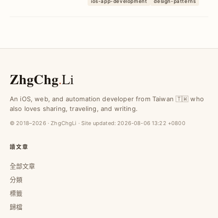
ios-app-development
design-patterns
資料來源與操作器，提升程式碼品質與維
護效率。
ZhgChg
.
Li
An iOS, web, and automation developer from Taiwan 🇹🇼 who
also loves sharing, traveling, and writing.
© 2018–2026 · ZhgChgLi · Site updated:
2026-08-06 13:22 +0800
讀文章
全部文章
分類
標籤
歸檔