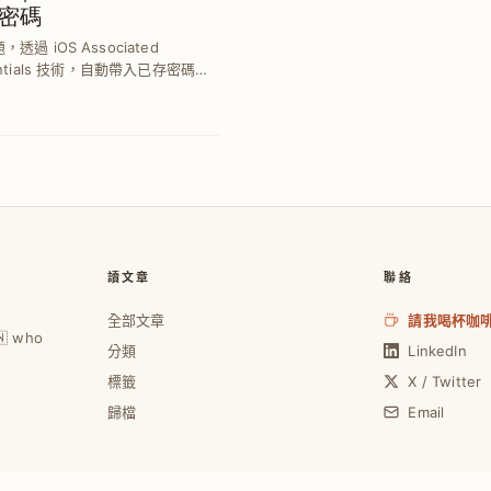
密碼
過 iOS Associated
edentials 技術，自動帶入已存密碼，
速度與便利性，強化跨平台使用者
讀文章
聯絡
全部文章
請我喝杯咖
🇼 who
分類
LinkedIn
標籤
X / Twitter
歸檔
Email