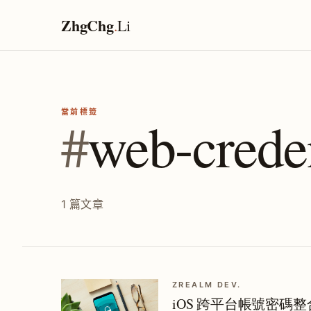
ZhgChg
.
Li
當前標籤
#
web-creden
1 篇文章
ZREALM DEV.
iOS 跨平台帳號密碼整