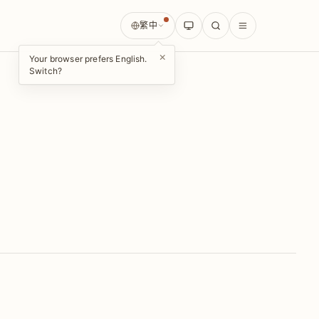
繁中
×
Your browser prefers English.
Switch?