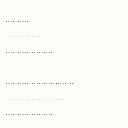
…….
……………
…………………
………………………
…………………………….
………………………………….
……………………………..
……………………….