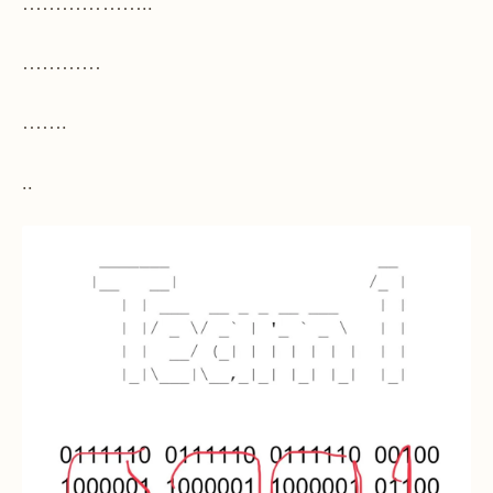
………………..
…………
…….
..