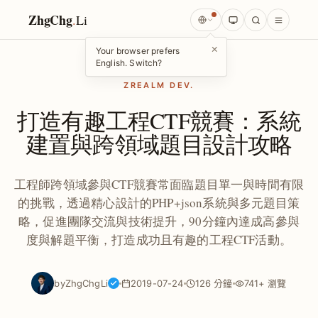
ZhgChg
.
Li
×
Your browser prefers
English. Switch?
ZREALM DEV.
打造有趣工程CTF競賽：系統
建置與跨領域題目設計攻略
工程師跨領域參與CTF競賽常面臨題目單一與時間有限
的挑戰，透過精心設計的PHP+json系統與多元題目策
略，促進團隊交流與技術提升，90分鐘內達成高參與
度與解題平衡，打造成功且有趣的工程CTF活動。
by
ZhgChgLi
2019-07-24
126 分鐘
741+ 瀏覽