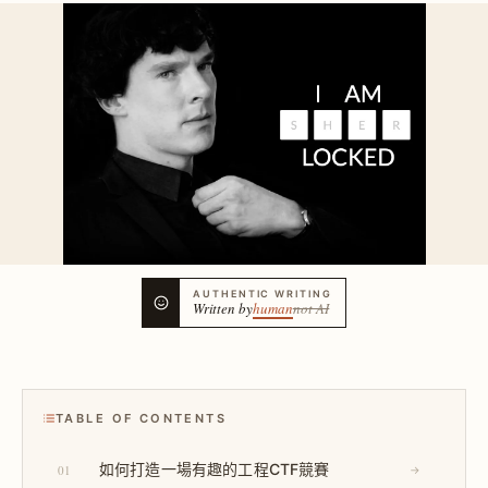
AUTHENTIC WRITING
Written by
human
not AI
TABLE OF CONTENTS
如何打造一場有趣的工程CTF競賽
01
→