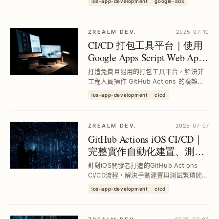
ios-app-development
google-ads
合中小型網站與個人部落格，提升變現效
率並擴展多元獲利模式。
ZREALM DEV.
2025-07-10
CI/CD 打包工具平台｜使用
Google Apps Script Web App
串接 GitHub Actions 提升跨
打造免費且易用的打包工具平台，解決非
團隊效率
工程人員操作 GitHub Actions 的複雜性
與權限控管問題，透過 Google Apps
ios-app-development
cicd
Script Web App 整合 GitHub、Slack、
Firebase 等 API，實現跨團...
ZREALM DEV.
2025-07-07
GitHub Actions iOS CI/CD｜
完整實作自動化建置、測試
與部署流程教學
針對iOS開發者打造的GitHub Actions
CI/CD流程，解決手動建置與測試繁瑣問
題，結合Fastlane與Firebase實現自動化
ios-app-development
cicd
打包與部署，提升團隊開發效率與產品品
質。