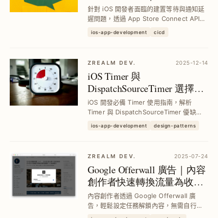
CI/CD 自動化效率與通知流
針對 iOS 開發者面臨的建置等待與通知延
程
遲問題，透過 App Store Connect API
Webhook 實現即時事件推送，結合
ios-app-development
cicd
Fastlane 與 CI/CD 工具，打造零等待成本
的自動化工作流程，提升團隊開發效率與
發布...
ZREALM DEV.
2025-12-14
iOS Timer 與
DispatchSourceTimer 選擇與
安全封裝技巧｜有限狀態機
iOS 開發必備 Timer 使用指南，解析
防止閃退
Timer 與 DispatchSourceTimer 優缺
點，並提供有限狀態機封裝
ios-app-development
design-patterns
DispatchSourceTimer，避免閃退及
Race Condition，實現高精度且安全的
定...
ZREALM DEV.
2025-07-24
Google Offerwall 廣告｜內容
創作者快速轉換流量為收益
的獎勵牆方案
內容創作者透過 Google Offerwall 廣
告，輕鬆設定任務解鎖內容，無需自行開
發系統，快速將流量轉換為穩定收益，適