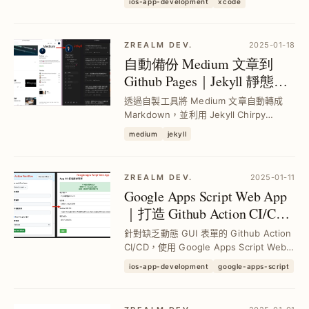
ios-app-development
xcode
擬目錄為實體目錄，降低合併衝突風險，
提升團隊協作與 CI/CD 效率。
ZREALM DEV.
2025-01-18
自動備份 Medium 文章到
Github Pages｜Jekyll 靜態備
份與部署全攻略
透過自製工具將 Medium 文章自動轉成
Markdown，並利用 Jekyll Chirpy
Theme 部署到 Github Pages，解決文章
medium
jekyll
遺失風險與滾動卡頓問題，實現免費且穩
定的持續備份與客製化展示。
ZREALM DEV.
2025-01-11
Google Apps Script Web App
｜打造 Github Action CI/CD
自訂表單提升開發效率
針對缺乏動態 GUI 表單的 Github Action
CI/CD，使用 Google Apps Script Web
App 建立組織內專屬表單，串接 Github
ios-app-development
google-apps-script
API 自動取得分支並觸發工作流程，並整
合 Slack 通知與 ...