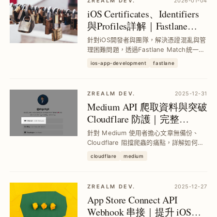
ZREALM DEV.
2026-01-04
iOS Certificates、Identifiers
與Profiles詳解｜Fastlane
Match統一管理憑證與CI/CD
針對iOS開發者與團隊，解決憑證混亂與管
整合實戰
理困難問題，透過Fastlane Match統一管
理Certificates、Profiles並安全同步至Git
ios-app-development
fastlane
私有庫，搭配GitHub Actions實現CI/CD
自動化，提升開發效率與憑證安全性。
ZREALM DEV.
2025-12-31
Medium API 爬取資料與突破
Cloudflare 防護｜完整
GraphQL 操作教學
針對 Medium 使用者擔心文章無備份、
Cloudflare 阻擋爬蟲的痛點，詳解如何透
過 Medium API 與 GraphQL 取得追蹤人
cloudflare
medium
數、文章列表及內容，並示範用
Cloudflare Worker 成功繞過防護，實現
自動...
ZREALM DEV.
2025-12-27
App Store Connect API
Webhook 串接｜提升 iOS