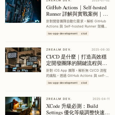
ZREALM DEV.
2025-07-02
GitHub Actions｜Self-hosted
Runner 詳解與實戰案例｜
CI/CD 自動化工作流程建置
針對開發團隊自動化需求，解析 GitHub
Actions 與 Self-hosted Runner 架構與
設定，並透過三大實戰案例教你快速建立
ios-app-development
cicd
自動標記 PR、指派負責人及每日 PR 統計
通知，提升 CI/CD 執行效率與成本優化。
ZREALM DEV.
2025-06-30
CI/CD 是什麼｜打造高效穩
定開發團隊的關鍵流程與工
具選擇
針對 iOS App 團隊，解析無 CI/CD 流程
的痛點，透過 GitHub Actions 與 self-
hosted Runner 自動化測試與打包，減少
ios-app-development
cicd
人力浪費與錯誤，提升團隊穩定性與開發
效率，搭配 Google Apps S...
ZREALM DEV.
2025-04-11
XCode 升級必測：Build
Settings 優化等級調整快速定