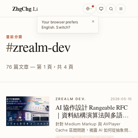
ZhgChg
.
Li
×
Your browser prefers
English. Switch?
當前分類
#
zrealm-dev
76 篇文章 — 第 1 頁，共 4 頁
ZREALM DEV.
2026-05-10
AI 協作設計 Rangeable RFC
｜資料結構演算法與多語言
實作詳解
針對 Medium Markup 與 AVPlayer
Cache 區間問題，揭露 AI 如何從抽象問
題、演算法選型到 Ruby、Swift 等多語言