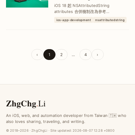
變｜Equatable 影響解析與閃
iOS 18 起 NSAttributedString
退問題排除
attributes 合併機制改為參考
Equatable，導致自訂屬性 Range 合併行
ios-app-development
nsattributedstring
為異動，造成 HTML 解析閃退。深入剖析
底層合併邏輯與 Swift Equatabl...
‹
1
2
…
4
›
ZhgChg
.
Li
An iOS, web, and automation developer from Taiwan 🇹🇼 who
also loves sharing, traveling, and writing.
© 2018–2026 · ZhgChgLi · Site updated:
2026-08-07 12:28 +0800