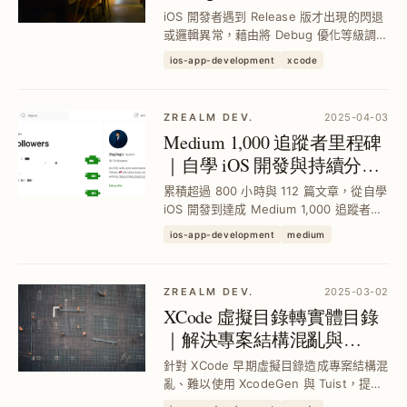
位 Release 版幽靈閃退問題
iOS 開發者遇到 Release 版才出現的閃退
｜iOS 開發實戰技巧
或邏輯異常，藉由將 Debug 優化等級調整
與 Release 同步，快速在本地復現問題，
ios-app-development
xcode
節省測試時間並精準定位 XCode 優化造成
的 Bug，提升發佈穩定度與維護效率。
ZREALM DEV.
2025-04-03
Medium 1,000 追蹤者里程碑
｜自學 iOS 開發與持續分享
經驗的成長歷程
累積超過 800 小時與 112 篇文章，從自學
iOS 開發到達成 Medium 1,000 追蹤者，
透過持續分享實戰經驗與教學內容，幫助
ios-app-development
medium
開發者突破學習瓶頸，實現穩定成長與影
響力提升。
ZREALM DEV.
2025-03-02
XCode 虛擬目錄轉實體目錄
｜解決專案結構混亂與
XcodeGen、Tuist 整合痛點
針對 XCode 早期虛擬目錄造成專案結構混
亂、難以使用 XcodeGen 與 Tuist，提供
純 Swift 開源工具 XCFolder，快速轉換虛