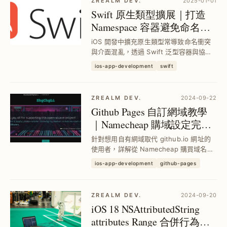
ZREALM DEV.
2025-01-01
Swift 原生類型擴展｜打造
Namespace 容器避免命名衝
突，提升模組化維護性
iOS 開發中擴充原生類型常導致命名衝突
與介面混亂，透過 Swift 泛型容器與協議
封裝擴展方法，實現 Namespace 功能，
ios-app-development
swift
有效區隔自訂與原生 API，提升專案模組
化與維護效率。
ZREALM DEV.
2024-09-22
Github Pages 自訂網域教學
｜Namecheap 購域設定完整
流程與部署指引
針對想用自有網域取代 github.io 網址的
使用者，詳解從 Namecheap 購買域名、
DNS 設定到 Github Pages 自訂網域部署
ios-app-development
github-pages
步驟，解決無法自訂網址痛點，成功打造
專屬個人靜態網站並提升品牌形象。
ZREALM DEV.
2024-09-20
iOS 18 NSAttributedString
attributes Range 合併行為改