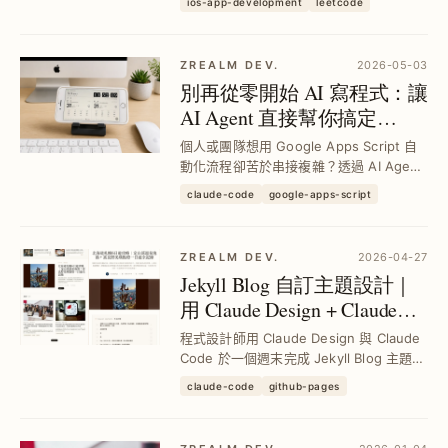
ios-app-development
leetcode
實作 Rangeable RFC，帶來最高效區間合
併與查詢解決方案，令 Markdo...
ZREALM DEV.
2026-05-03
別再從零開始 AI 寫程式：讓
AI Agent 直接幫你搞定
Google Apps Script 串接與開
個人或團隊想用 Google Apps Script 自
發
動化流程卻苦於串接複雜？透過 AI Agent
直接從零開發，3 小時內完成高準確度專
claude-code
google-apps-script
案，實現個人桌面 Dashboard 串接天氣、
行事曆與倒數日資料，提升開發效率與穩
定性。
ZREALM DEV.
2026-04-27
Jekyll Blog 自訂主題設計｜
用 Claude Design + Claude
Code 快速打造專屬風格
程式設計師用 Claude Design 與 Claude
Code 於一個週末完成 Jekyll Blog 主題重
設，解決找不到理想主題的痛點，成功打
claude-code
github-pages
造專屬風格且支援 RWD 與 SEO，部署於
免費可靠的 GitHub Pages，...