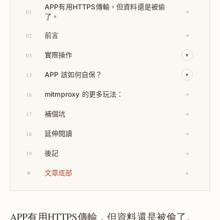
APP有用HTTPS傳輸，但資料還是被偷
01
→
了。
前言
02
→
實際操作
03
▾
APP 該如何自保？
13
▾
mitmproxy 的更多玩法：
16
→
補個坑
17
→
延伸閱讀
18
→
後記
19
→
文章底部
↓
APP有用HTTPS傳輸，但資料還是被偷了。