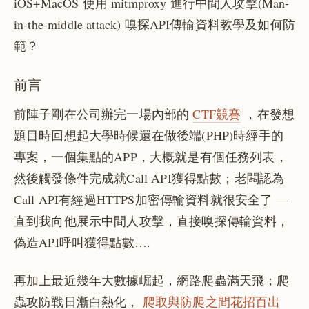
iOS+MacOS 使用 mitmproxy 進行中間人攻擊(Man-
in-the-middle attack) 嗅探API傳輸資料教學及如何防
範？
前言
前陣子剛在公司辦完一場內部的
CTF競賽
，在發想
題目時回想起大學時候還在做後端(PHP)時經手的
專案，一個集點的APP，大概就是有個任務列表，
然後觸發條件完成就Call API獲得點數；老闆認為
Call API有經過HTTPS加密傳輸資料就很安全了 —
直到我向他展示中間人攻擊，直接嗅探傳輸資料，
偽造API呼叫獲得點數….
再加上最近幾年大數據崛起，網路爬蟲滿天飛；爬
蟲攻防戰日漸白熱化，
爬取與防爬之間花招百出