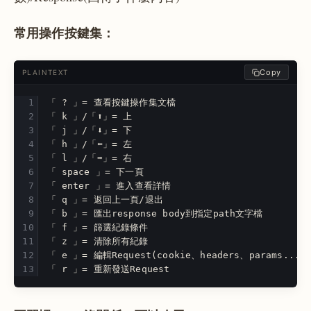
常用操作按鍵集：
Copy
PLAINTEXT
「 ? 」= 查看按鍵操作集文檔
「 k 」/「⬆」= 上 
「 j 」/「⬇」= 下 
「 h 」/「⬅」= 左 
「 l 」/「➡️」️= 右 
「 space 」= 下一頁
「 enter 」= 進入查看詳情
「 q 」= 返回上一頁/退出
「 b 」= 匯出response body到指定path文字檔 
「 f 」= 篩選紀錄條件
「 z 」= 清除所有紀錄
「 e 」= 編輯Request(cookie、headers、params...)
「 r 」= 重新發送Request