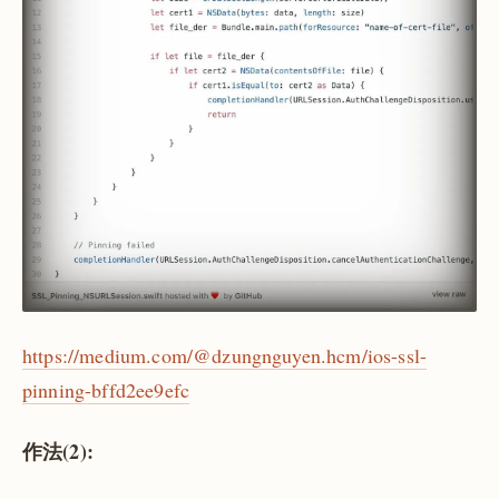
https://medium.com/@dzungnguyen.hcm/ios-ssl-
pinning-bffd2ee9efc
作法(2):