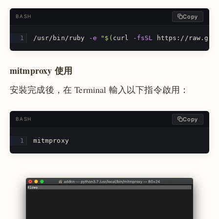
Copy
BASH
/usr/bin/ruby 
-e
"
$(
curl 
-fsSL
 https://raw.git
mitmproxy 使用
安裝完成後，在 Terminal 輸入以下指令啟用：
Copy
BASH
mitmproxy