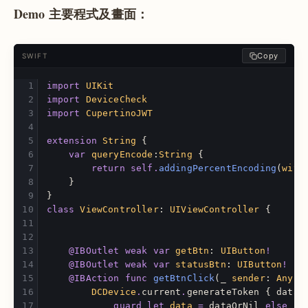
Demo 主要程式及畫面：
Copy
SWIFT
import
UIKit
import
DeviceCheck
import
CupertinoJWT
extension
String
{
var
queryEncode
:
String
{
return
self
.
addingPercentEncoding
(
with
}
}
class
ViewController
:
UIViewController
{
@IBOutlet
weak
var
getBtn
:
UIButton
!
@IBOutlet
weak
var
statusBtn
:
UIButton
!
@IBAction
func
getBtnClick
(
_
sender
:
Any
)
DCDevice
.
current
.
generateToken
{
dataO
guard
let
data
=
dataOrNil
else
{