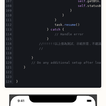
self
.
getBtn
.
is
self
.
statusBtn
}
}
}
task
.
resume
()
}
catch
{
// Handle error
}
//!!!!!!以上僅為測試、示範所需，不建議用於
//
}
// Do any additional setup after loadi
}
}