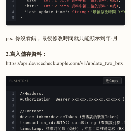
"bit0"
:
Int：
2
bits
資料中第一位的資料：
0
或
1
,
"bit1"
:
Int：
2
bits
資料中第二位的資料：
0
或
1
,
"last_update_time"
:
String：
"最後修改時間 YYYY-
}
p.s. 你沒看錯，最後修改時間就只能顯示到年-月
2.寫入儲存資料：
https://api.devicecheck.apple.com/v1/update_two_bits
Copy
PLAINTEXT
//Headers:
Authorization: Bearer xxxxxx.xxxxxx.xxxxxx (
//Content:
device_token:deviceToken (要查詢的裝置Token)
transaction_id:UUID().uuidString (查詢識別符，
timestamp: 請求時間戳（毫秒），注意！這裡是毫秒（EX: 155