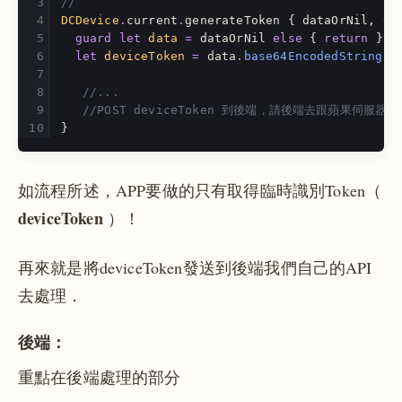
//
DCDevice
.
current
.
generateToken
{
dataOrNil
,
er
guard
let
data
=
dataOrNil
else
{
return
}
let
deviceToken
=
data
.
base64EncodedString
()
//...
//POST deviceToken 到後端，請後端去跟蘋果伺服
}
如流程所述，APP要做的只有取得臨時識別Token（
deviceToken
）！
再來就是將deviceToken發送到後端我們自己的API
去處理．
後端：
重點在後端處理的部分