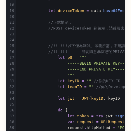
let
deviceToken
=
data
.
base64Encod
//正式情況：
//POST deviceToken 到後端，請後
//!!!!!!以下僅為測試、示範所需，不建議用於
//!!!!!!      請勿隨意暴露您的PRIVATE K
let
p8
=
"""
                    -----BEGIN PRIVATE KEY----
                    -----END PRIVATE KEY-----
                    """
let
keyID
=
""
//你的KEY ID
let
teamID
=
""
//你的Developer 
let
jwt
=
JWT
(
keyID
:
keyID
,
te
do
{
let
token
=
try
jwt
.
sign
(
w
var
request
=
URLRequest
(
u
request
.
httpMethod
=
"POST