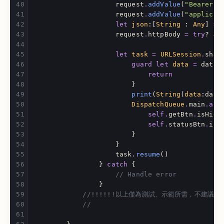
request
.
addValue
(
"Bearer 
\
request
.
addValue
(
"applicat
let
json
:[
String
:
Any
]
=
request
.
httpBody
=
try
?
JS
let
task
=
URLSession
.
shar
guard
let
data
=
data
return
}
print
(
String
(
data
:
data
DispatchQueue
.
main
.
asy
self
.
getBtn
.
isHidd
self
.
statusBtn
.
isS
}
}
task
.
resume
()
}
catch
{
// Handle error
}
//!!!!!!以上僅為測試、示範所需，不建議用於
//