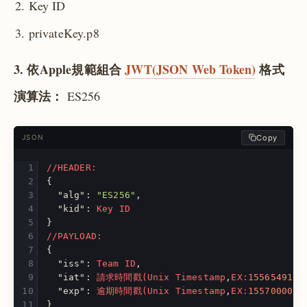
Key ID
privateKey.p8
3. 依Apple規範組合
JWT(JSON Web Token)
格式
演算法：
ES256
Copy
JSON
//HEADER:
{
"alg"
:
"ES256"
,
"kid"
:
Key
ID
}
//PAYLOAD:
{
"iss"
:
Team
ID
,
"iat"
:
請求時間戳(Unix
Timestamp
,
EX:
1556549164
"exp"
:
逾期時間戳(Unix
Timestamp
,
EX:
1557000000
}