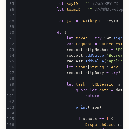
let
keyID
=
""
//你的KEY ID
let
teamID
=
""
//你的Developer 
let
jwt
=
JWT
(
keyID
:
keyID
,
te
do
{
let
token
=
try
jwt
.
sign
(
w
var
request
=
URLRequest
(
u
request
.
httpMethod
=
"POST
request
.
addValue
(
"Bearer 
\
request
.
addValue
(
"applicat
let
json
:[
String
:
Any
]
=
request
.
httpBody
=
try
?
JS
let
task
=
URLSession
.
shar
guard
let
data
=
data
,
return
}
print
(
json
)
if
stauts
==
1
{
DispatchQueue
.
main