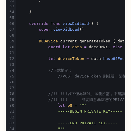
}
}
override
func
viewDidLoad
()
{
super
.
viewDidLoad
()
DCDevice
.
current
.
generateToken
{
dataO
guard
let
data
=
dataOrNil
else
{
let
deviceToken
=
data
.
base64Encod
//正式情況：
//POST deviceToken 到後端
//!!!!!!以下僅為測試、示範所需，不建議用於
//!!!!!!      請勿隨意暴露您的PRIVATE K
let
p8
=
"""
                -----BEGIN PRIVATE KEY-----
                -----END PRIVATE KEY-----
                """