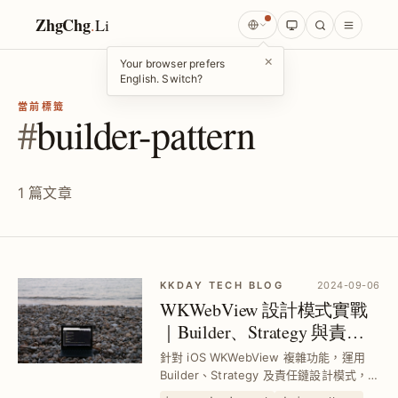
ZhgChg
.
Li
×
Your browser prefers
English. Switch?
當前標籤
#
builder-pattern
1 篇文章
KKDAY TECH BLOG
2024-09-06
WKWebView 設計模式實戰
｜Builder、Strategy 與責任
鏈模式最佳應用技巧
針對 iOS WKWebView 複雜功能，運用
Builder、Strategy 及責任鏈設計模式，有
效解決初始化混亂、流程判斷複雜及訊息