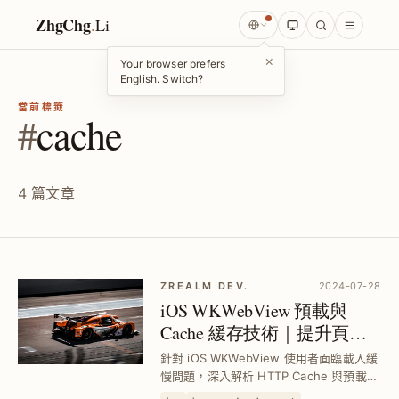
ZhgChg
.
Li
×
Your browser prefers
English. Switch?
當前標籤
#
cache
4 篇文章
ZREALM DEV.
2024-07-28
iOS WKWebView 預載與
Cache 緩存技術｜提升頁面
載入速度與資源管理全解析
針對 iOS WKWebView 使用者面臨載入緩
慢問題，深入解析 HTTP Cache 與預載技
術，結合純資源預載與 CachePolicy 設