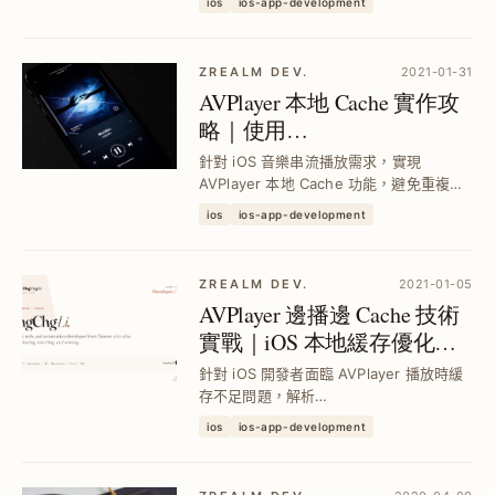
ios
ios-app-development
定，實現流量與效能平衡，加速頁面響應
並提升使用體驗。
ZREALM DEV.
2021-01-31
AVPlayer 本地 Cache 實作攻
略｜使用
AVAssetResourceLoaderDelegate
針對 iOS 音樂串流播放需求，實現
節省 iOS 音樂串流流量
AVPlayer 本地 Cache 功能，避免重複下
載同一檔案，降低流量成本；透過自訂
ios
ios-app-development
Resource Loader 與 PINCache 管理快
取，支援分段 Range 請求與播放不中斷，
提升...
ZREALM DEV.
2021-01-05
AVPlayer 邊播邊 Cache 技術
實戰｜iOS 本地緩存優化攻
略
針對 iOS 開發者面臨 AVPlayer 播放時緩
存不足問題，解析
AVAssetResourceLoaderDelegate 實作
ios
ios-app-development
技巧，有效提升播放流暢度與本地緩存效
率，減少重複下載與延遲，打造穩定音樂
與影片播放器體驗。