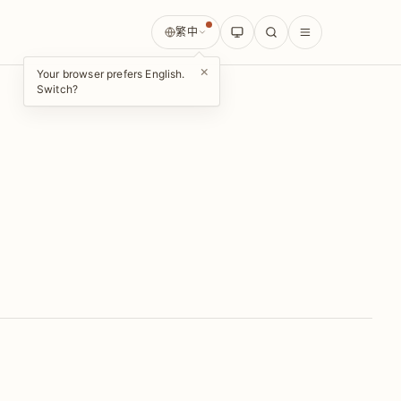
繁中
×
Your browser prefers English.
Switch?