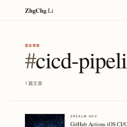
ZhgChg
.
Li
當前標籤
#
cicd-pipel
1 篇文章
ZREALM DEV.
GitHub Actions i