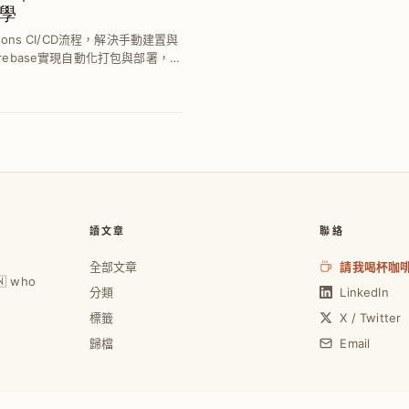
學
tions CI/CD流程，解決手動建置與
irebase實現自動化打包與部署，提
讀文章
聯絡
全部文章
請我喝杯咖
🇼 who
分類
LinkedIn
標籤
X / Twitter
歸檔
Email