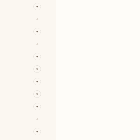
▾
→
▾
→
▾
▾
▾
▾
▾
→
▾