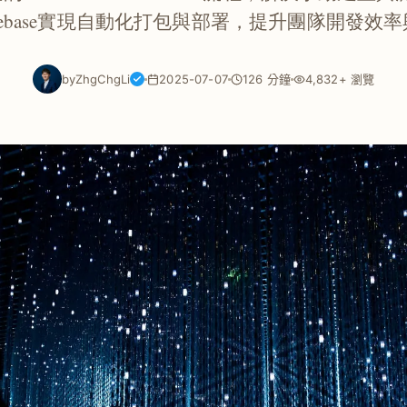
e與Firebase實現自動化打包與部署，提升團隊開發
by
ZhgChgLi
2025-07-07
126 分鐘
4,832+ 瀏覽