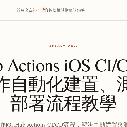
首頁
文章
熱門
分類
標籤
歸檔
關於
聯絡
ZREALM DEV.
b Actions iOS C
作自動化建置、
部署流程教學
GitHub Actions CI/CD流程，解決手動