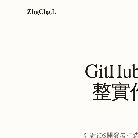
ZhgChg
.
Li
GitHu
整實
針對iOS開發者打造的