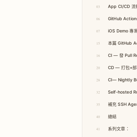
App CI/CD
03
GitHub Actio
06
iOS Demo 專案
07
本篇 GitHub A
15
CI — 發 Pul
16
CD — 打包+部署到
20
CI— Nightly
28
Self-hosted
32
補充 SSH Agent
35
總結
40
系列文章：
41