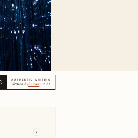
AUTHENTIC WRITING
Written by
human
not AI
▾