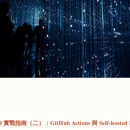
s
D 實戰指南（二）：GitHub Actions 與 Self-hosted