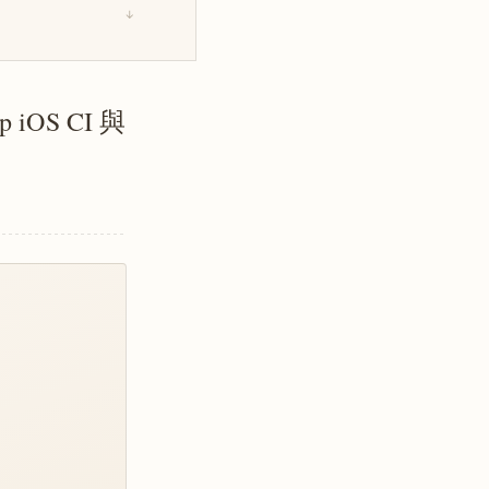
↓
iOS CI 與