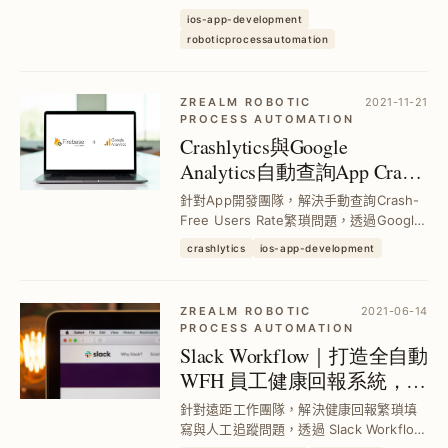
動擷取並填充報表，節省超過180小時人
ios-app-development
力，並搭建即時 Web Dashboard，提升
roboticprocessautomation
數據掌握效率與準確度。
ZREALM ROBOTIC
2021-11-21
PROCESS AUTOMATION
Crashlytics與Google
Analytics自動查詢App Crash-
Free Users Rate｜Google
針對App開發團隊，解決手動查詢Crash-
Apps Script整合實作
Free Users Rate繁瑣問題，透過Google
Analytics與Crashlytics搭配Google
crashlytics
ios-app-development
Apps Script，自動將數據填入Google
Sheet，實現數據...
ZREALM ROBOTIC
2021-06-14
PROCESS AUTOMATION
Slack Workflow｜打造全自動
WFH 員工健康回報系統，結
合 Google Sheets 與 App
針對遠距工作團隊，解決健康回報繁瑣填
Script 提升效率
寫與人工追蹤問題，透過 Slack Workflow