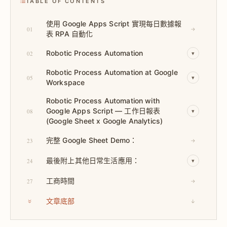
TABLE OF CONTENTS
使用 Google Apps Script 實現每日數據報
01
→
表 RPA 自動化
Robotic Process Automation
02
▾
Robotic Process Automation at Google
05
▾
Workspace
Robotic Process Automation with
Google Apps Script — 工作日報表
08
▾
(Google Sheet x Google Analytics)
完整 Google Sheet Demo：
23
→
最後附上其他日常生活應用：
24
▾
工商時間
27
→
文章底部
↓