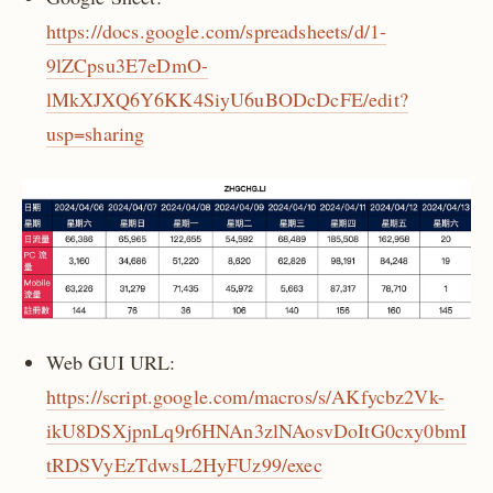
https://docs.google.com/spreadsheets/d/1-
9lZCpsu3E7eDmO-
lMkXJXQ6Y6KK4SiyU6uBODcDcFE/edit?
usp=sharing
Web GUI URL:
https://script.google.com/macros/s/AKfycbz2Vk-
ikU8DSXjpnLq9r6HNAn3zlNAosvDoItG0cxy0bmI
tRDSVyEzTdwsL2HyFUz99/exec