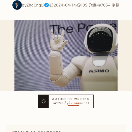
by
ZhgChgLi
2024-04-14
105 分鐘
705+ 瀏覽
AUTHENTIC WRITING
Written by
human
not AI