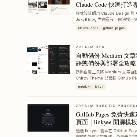
Claude Code 快速打
程式設計師用 Claude Design 與
Jekyll Blog 主題重設，解
風格且支援 RWD 與 SEO，部署於免費
claude-code
github-pages
ZREALM DEV.
自動備份 Medium 文章到 G
靜態備份與部署全攻略
透過自製工具將 Medium 文章自動轉
Chirpy Theme 部署到 Gith
頓問題，實現免費且穩定的持續備
medium
jekyll
ZREALM ROBOTIC PROCES
GitHub Pages 免費快
頁面｜linkyee 開源模
透過 linkyee 範本在 GitHub
網域與動態追蹤數據，免廣告且可