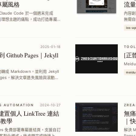
造專屬風格
流量
 Claude Code 於一個週末完成
內容創
決找不到理想主題的痛點，成功打造專屬
無需自
可靠的 GitHub Pages，...
個人部
ios-a
2025-01-18
TOO
ithub Pages｜Jekyll
[正體
Meid
成 Markdown，並利用 Jekyll
meid
ub Pages，解決文章遺失風險與滾動卡
份與客製化展示。
S AUTOMATION
2024-10-27
ZREA
速建置個人 LinkTree 連結
無痛
板教學
｜快
 Pages 免費部署專屬連結頁，支援自訂
解決 M
客製化樣式，幾步驟完成快速上
Pag