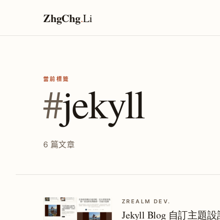
ZhgChg
.
Li
當前標籤
#
jekyll
6 篇文章
ZREALM DEV.
Jekyll Blog 自訂主題設計