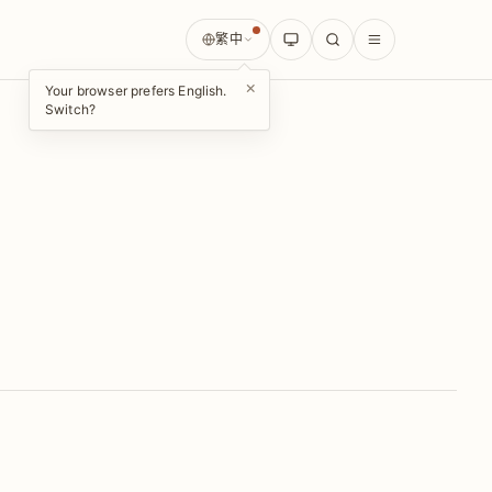
繁中
×
Your browser prefers English.
Switch?