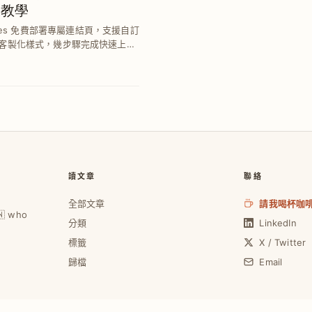
板教學
 Pages 免費部署專屬連結頁，支援自訂
客製化樣式，幾步驟完成快速上
效率。
讀文章
聯絡
全部文章
請我喝杯咖
🇼 who
分類
LinkedIn
標籤
X / Twitter
歸檔
Email