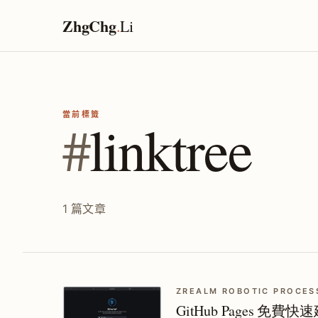
ZhgChg
.
Li
當前標籤
#
linktree
1 篇文章
ZREALM ROBOTIC PROCES
GitHub Pages 免費快