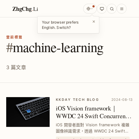
ZhgChg
.
Li
×
Your browser prefers
English. Switch?
當前標籤
#
machine-learning
3 篇文章
KKDAY TECH BLOG
2024-08-13
iOS Vision framework｜
WWDC 24 Swift Concurrency
與新 API 深度解析與實作指
iOS 開發者面對 Vision framework 複雜
南
圖像辨識需求，透過 WWDC 24 Swift
Concurrency 新 API，掌握 31 種圖像辨