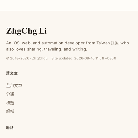
ZhgChg
.
Li
An iOS, web, and automation developer from Taiwan 🇹🇼 who
also loves sharing, traveling, and writing.
© 2018–2026 · ZhgChgLi · Site updated:
2026-08-10 11:58 +0800
讀文章
全部文章
分類
標籤
歸檔
聯絡