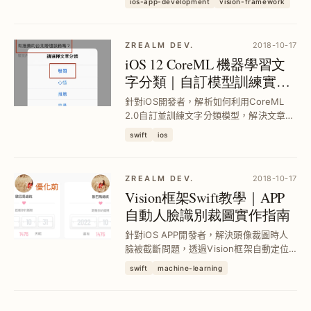
ios-app-development
vision-framework
識請求與身體手勢追蹤，提升辨識效率與
安全性，實現高效圖像分析與即時應用。
ZREALM DEV.
2018-10-17
iOS 12 CoreML 機器學習文
字分類｜自訂模型訓練實戰
教學
針對iOS開發者，解析如何利用CoreML
2.0自訂並訓練文字分類模型，解決文章分
類自動化痛點，實現準確率提升與快速部
swift
ios
署，助你打造智能分類App功能。
ZREALM DEV.
2018-10-17
Vision框架Swift教學｜APP
自動人臉識別裁圖實作指南
針對iOS APP開發者，解決頭像裁圖時人
臉被截斷問題，透過Vision框架自動定位
人臉並精準裁切，提升用戶頭像呈現品
swift
machine-learning
質，實現人臉中心點裁圖，優化APP使用
體驗。