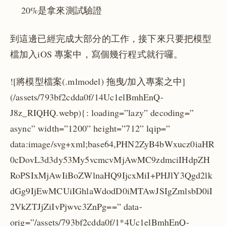
20%是拿來測試驗證
到這邊已經完成大部分的工作，接下來只要把模型
檔加入iOS 專案中，寫個幾行程式就行囉。
![將模型檔案(
.mlmodel) 拖曳/加入專案之中]
(/assets/793bf2cdda0f/1
4Uc1elBmhEnQ-
J8z_RIQHQ.webp){: loading=”lazy” decoding=”
async” width=”1200” height=”712” lqip=”
data:image/svg+xml;base64,PHN2ZyB4bWxucz0iaHR
0cDovL3d3dy53My5vcmcvMjAwMC9zdmciIHdpZH
RoPSIxMjAwIiBoZWlnaHQ9IjcxMiI+PHJlY3Qgd2lk
dGg9IjEwMCUiIGhlaWdodD0iMTAwJSIgZmlsbD0iI
2VkZTJjZiIvPjwvc3ZnPg==” data-
orig=”/assets/793bf2cdda0f/1*4Uc1elBmhEnQ-