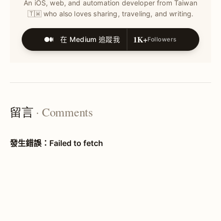
An iOS, web, and automation developer from Taiwan
🇹🇼 who also loves sharing, traveling, and writing.
1K+
在 Medium 追蹤我
Followers
留言
· Comments