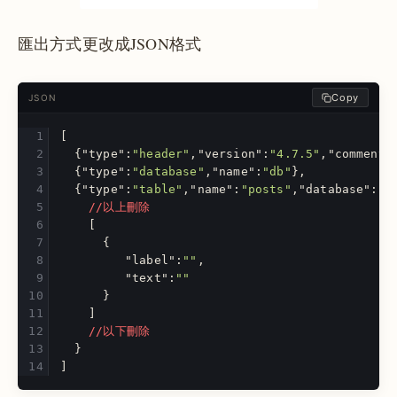
匯出方式更改成JSON格式
Copy
JSON
[
{
"type"
:
"header"
,
"version"
:
"4.7.5"
,
"comment"
{
"type"
:
"database"
,
"name"
:
"db"
},
{
"type"
:
"table"
,
"name"
:
"posts"
,
"database"
:
"d
//以上刪除
[
{
"label"
:
""
,
"text"
:
""
}
]
//以下刪除
}
]