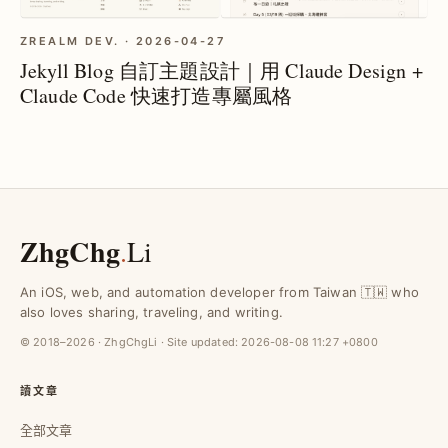
ZREALM DEV. · 2026-04-27
Jekyll Blog 自訂主題設計｜用 Claude Design +
Claude Code 快速打造專屬風格
ZhgChg
.
Li
An iOS, web, and automation developer from Taiwan 🇹🇼 who
also loves sharing, traveling, and writing.
© 2018–2026 · ZhgChgLi · Site updated:
2026-08-08 11:27 +0800
讀文章
全部文章