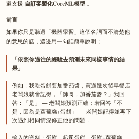
自訂客製化CoreML模型
還支援
。
前言
如果你只是聽過「機器學習」這個名詞而不清楚他
的意思的話，這邊用一句話簡單說明：
「依照你過往的經驗去預測未來同樣事情的結
果」
例如：我吃蛋餅要加番茄醬，買過幾次後早餐店
老闆娘就會記得，「帥哥，加番茄醬？」我回
答：「是」 — 老闆娘預測正確；若回答「不
是，因為是蘿蔔糕+蛋餅」 — 老闆娘記得並再下
次遇到相同情況修正他的問題．
輸入的資料：蛋餅、起司蛋餅、蛋餅+蘿蔔糕、