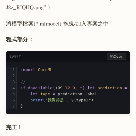
J8z_RIQHQ.png” }
將模型檔案(*.mlmodel) 拖曳/加入專案之中
程式部分：
Copy
SWIFT
import
CoreML
//
if
#available
(
iOS
12.0
,
*
),
let
prediction
=
tr
let
type
=
prediction
.
label
print
(
"我覺得是...
\(
type
)
"
)
}
完工！