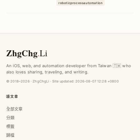
力，並搭建即時 Web Dashboard，提升
roboticprocessautomation
數據掌握效率與準確度。
ZhgChg
.
Li
An iOS, web, and automation developer from Taiwan 🇹🇼 who
also loves sharing, traveling, and writing.
© 2018–2026 · ZhgChgLi · Site updated:
2026-08-07 12:28 +0800
讀文章
全部文章
分類
標籤
歸檔