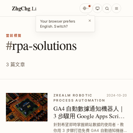
ZhgChg
.
Li
×
Your browser prefers
English. Switch?
當前標籤
#
rpa-solutions
3 篇文章
ZREALM ROBOTIC
2024-10-20
PROCESS AUTOMATION
GA4 自動數據通知機器人｜
3 步驟用 Google Apps Script
串接 Telegram Bot
針對希望即時掌握網站數據的使用者，教
你用 3 步驟打造免費 GA4 自動通知機器