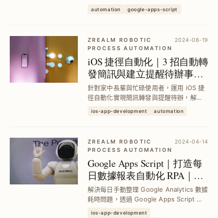
人，結合 Google Apps Script 與
automation
google-apps-script
Telegram Bot，定時推送近 7 天流量與熱
門頁面，減少人工查詢時間，提升數據監
控效率。
ZREALM ROBOTIC
2024-08-19
PROCESS AUTOMATION
iOS 捷徑自動化｜3 招自動轉
發簡訊與建立提醒待辦事項
教學
針對家中長輩與忙碌使用者，運用 iOS 捷
徑自動化實現簡訊轉發與提醒待辦，解決
詐騙簡訊監控與生活提醒難題，提升生活
ios-app-development
automation
效率與安全，輕鬆管理包裹與信用卡帳單
提醒。
ZREALM ROBOTIC
2024-04-14
PROCESS AUTOMATION
Google Apps Script｜打造每
日數據報表自動化 RPA｜快
速串接 Google Analytics 與
解決每日手動整理 Google Analytics 數據
Google Sheet
耗時問題，透過 Google Apps Script 自
動擷取並填充報表，節省超過180小時人
ios-app-development