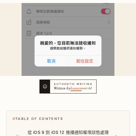
AUTHENTIC WRITING
Written by
human
not AI
TABLE OF CONTENTS
從 iOS 9 到 iOS 12 推播通知權限狀態處理
01
→