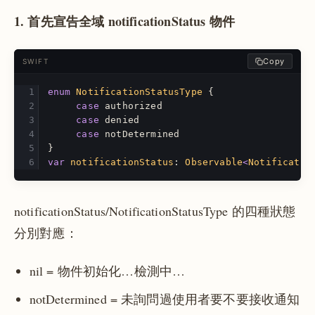
1. 首先宣告全域 notificationStatus 物件
Copy
SWIFT
enum
NotificationStatusType
{
case
authorized
case
denied
case
notDetermined
}
var
notificationStatus
:
Observable
<
Notificatio
notificationStatus/NotificationStatusType 的四種狀態
分別對應：
nil = 物件初始化…檢測中…
notDetermined = 未詢問過使用者要不要接收通知