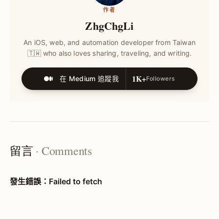
作者
ZhgChgLi
An iOS, web, and automation developer from Taiwan
🇹🇼 who also loves sharing, traveling, and writing.
1K+
在 Medium 追蹤我
Followers
留言
· Comments