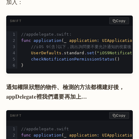
加入：
Copy
SWIFT
//appdelegate.swift:
func
application
(
_
application
:
UIApplication
,
//iOS 9(含)以下，跳出詢問要不要允許通知的視窗後
UserDefaults
.
standard
.
set
(
"iOS9Notificatio
checkNotificationPermissionStatus
()
}
通知權限狀態的物件、檢測的方法都構建好後，
appDelegate裡我們還要再加上…
Copy
SWIFT
//appdelegate.swift
func
application
(
_
application
:
UIApplication
,