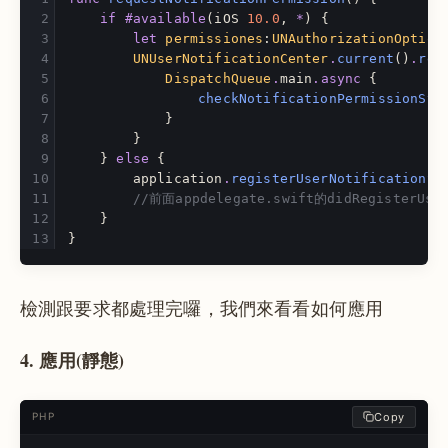
if
#available
(
iOS
10.0
,
*
)
{
let
permissiones
:
UNAuthorizationOption
UNUserNotificationCenter
.
current
()
.
req
DispatchQueue
.
main
.
async
{
checkNotificationPermissionSta
}
}
}
else
{
application
.
registerUserNotificationSe
//前面appdelegate.swift的didRegisterUse
}
}
檢測跟要求都處理完囉，我們來看看如何應用
4. 應用(靜態)
Copy
PHP