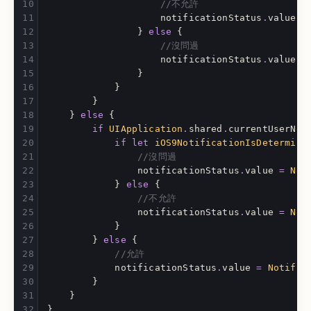
//不允許
notificationStatus
.
value
=
}
else
{
//沒問過
notificationStatus
.
value
=
}
}
}
}
else
{
if
UIApplication
.
shared
.
currentUserNot
if
let
iOS9NotificationIsDetermine
//沒問過
notificationStatus
.
value
=
Not
}
else
{
//不允許
notificationStatus
.
value
=
Not
}
}
else
{
//允許
notificationStatus
.
value
=
Notific
}
}
}