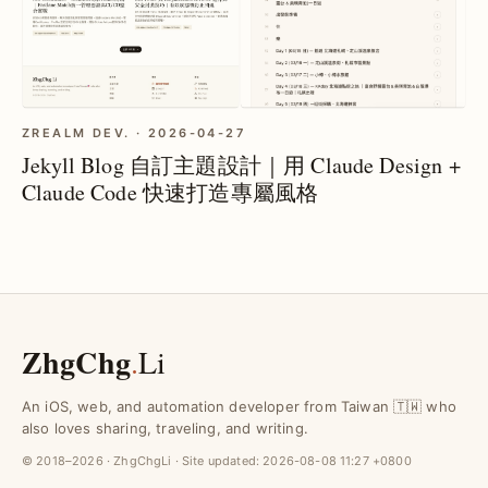
ZREALM DEV. · 2026-04-27
Jekyll Blog 自訂主題設計｜用 Claude Design +
Claude Code 快速打造專屬風格
ZhgChg
.
Li
An iOS, web, and automation developer from Taiwan 🇹🇼 who
also loves sharing, traveling, and writing.
© 2018–2026 · ZhgChgLi · Site updated:
2026-08-08 11:27 +0800