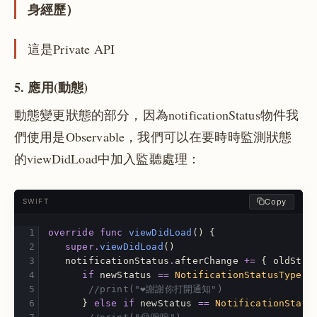
身經歷）
這是Private API
5. 應用(動態)
動態變更狀態的部分，因為notificationStatus物件我
們使用是Observable，我們可以在要時時監測狀態
的viewDidLoad中加入監聽處理：
Copy
SWIFT
override
func
viewDidLoad
()
{
super
.
viewDidLoad
()
notificationStatus
.
afterChange
+=
{
oldStat
if
newStatus
==
NotificationStatusType
.
a
//print("❤️謝謝你打開通知") 
}
else
if
newStatus
==
NotificationStatu