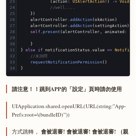
(
action
:
UIAlertAction
!
)
->
Void
i
//well....
})
alertController
.
addAction
(
okAction
)
alertController
.
addAction
(
settingAction
)
self
.
present
(
alertController
,
animated
:
tr
}
}
else
if
notificationStatus
.
value
==
Notifica
//未詢問
requestNotificationPermission
()
}
請注意！！跳到APP的「設定」頁時請勿使用
UIApplication.shared.openURL(URL(string:”App-
Prefs:root=\(bundleID)”))
會被退審! 會被退審! 會被退審! （親
方式跳轉，