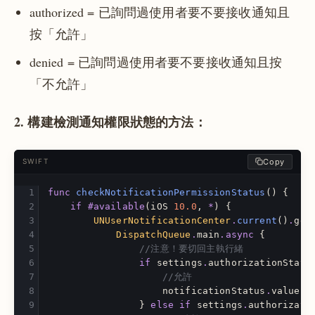
authorized = 已詢問過使用者要不要接收通知且
按「允許」
denied = 已詢問過使用者要不要接收通知且按
「不允許」
2. 構建檢測通知權限狀態的方法：
Copy
SWIFT
func
checkNotificationPermissionStatus
()
{
if
#available
(
iOS
10.0
,
*
)
{
UNUserNotificationCenter
.
current
()
.
get
DispatchQueue
.
main
.
async
{
//注意！要切回主執行緒
if
settings
.
authorizationStatu
//允許
notificationStatus
.
value
=
}
else
if
settings
.
authorizati