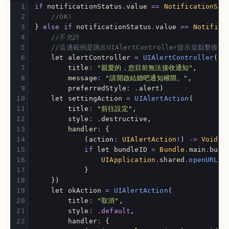
if
notificationStatus
.
value
==
NotificationSta
//OK!
}
else
if
notificationStatus
.
value
==
Notifica
//不允許
//這邊範例是跳出UIAlertController提示並點擊後
let
alertController
=
UIAlertController
(
title
:
"親愛的，您目前無法接收通知"
,
message
:
"請開啟結婚吧通知權限。"
,
preferredStyle
:
.
alert
)
let
settingAction
=
UIAlertAction
(
title
:
"前往設定"
,
style
:
.
destructive
,
handler
:
{
(
action
:
UIAlertAction
!
)
->
Void
i
if
let
bundleID
=
Bundle
.
main
.
bund
UIApplication
.
shared
.
openURL
(
u
}
})
let
okAction
=
UIAlertAction
(
title
:
"取消"
,
style
:
.
default
,
handler
:
{